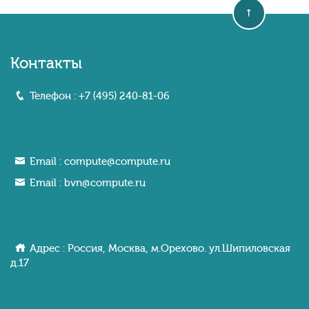
Контакты
Телефон :
+7 (495) 240-81-06
Email :
compute@compute.ru
Email :
bvn@compute.ru
Адрес : Россия, Москва, м.Орехово. ул.Шипиловcкaя
д.17