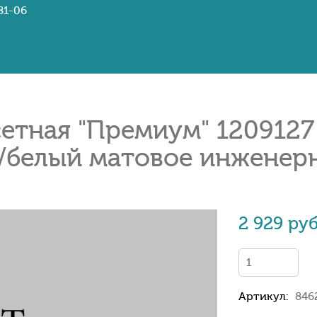
81-06
тная "Премиум" 1209127 
/белый матовое инженерн
2 929 руб
Артикул:
846