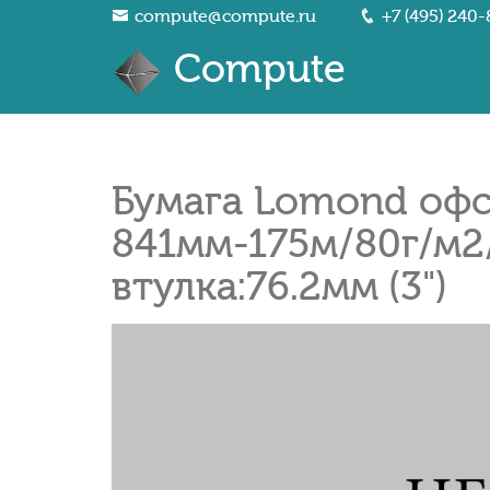
compute@compute.ru
+7 (495) 240-
Compute
Бумага Lomond офсе
841мм-175м/80г/м2
втулка:76.2мм (3")