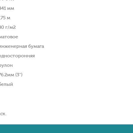
841 мм
175 м
80 г/м2
матовое
инженерная бумага
односторонняя
рулон
76.2мм (3")
белый
ск.