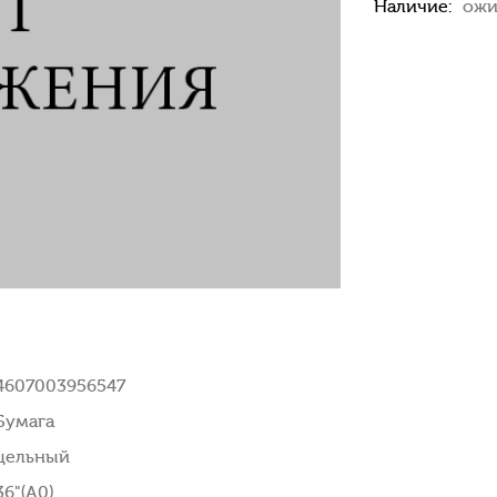
Наличие:
ожи
4607003956547
Бумага
цельный
36"(A0)