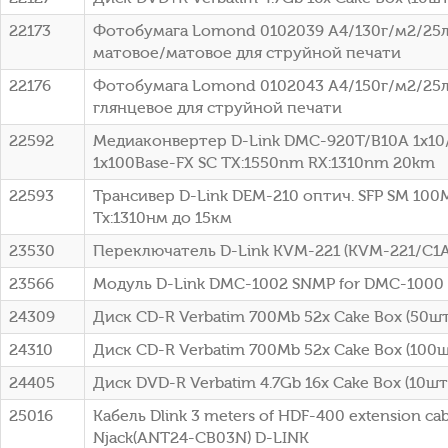
22173
Фотобумага Lomond 0102039 A4/130г/м2/25л
матовое/матовое для струйной печати
22176
Фотобумага Lomond 0102043 A4/150г/м2/25л
глянцевое для струйной печати
22592
Медиаконвертер D-Link DMC-920T/B10A 1x10
1x100Base-FX SC ТХ:1550nm RX:1310nm 20km
22593
Трансивер D-Link DEM-210 оптич. SFP SM 100
Tx:1310нм до 15км
23530
Переключатель D-Link KVM-221 (KVM-221/C1A
23566
Модуль D-Link DMC-1002 SNMP for DMC-1000
24309
Диск CD-R Verbatim 700Mb 52x Cake Box (50шт)
24310
Диск CD-R Verbatim 700Mb 52x Cake Box (100шт
24405
Диск DVD-R Verbatim 4.7Gb 16x Cake Box (10шт)
25016
Кабель Dlink 3 meters of HDF-400 extension cab
Njack(ANT24-CB03N) D-LINK