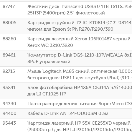
87747
Жесткий диск Transcend USB3.0 1TB TS1TSJ25H
25H3P (5400rpm) 2.5" фиолетовый
88005
Картридж струйный T2 IC-ET0814 (C13T08144
чипом для Epson St Ph R270/R290/390
88260
Картридж лазерный Xerox 106R01487 черный (
Xerox WC 3210/3220
89461
Коммутатор D-Link DGS-1210-10P/ME/A1A 8x1
8PoE управляемый
92715
Мышь Logitech M185 синий оптическая (1000d
беспроводная USB1.1 для ноутбука (2but) (910
93241
Блок фотобарабана HP 126A CE314A ч/б:14000
для LJ CP1025 HP
94330
Плата распределения питания SuperMicro C
94400
Кабель D-Link ANT24-ODU03M 0.3м
95443
Картридж лазерный HP 55X CE255XD черный 
(25000стр.) для HP LJ P3015d/P3015dn/P3015n