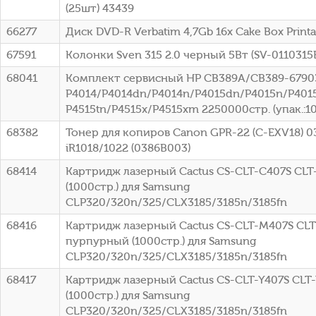
(25шт) 43439
66277
Диск DVD-R Verbatim 4,7Gb 16x Cake Box Printa
67591
Колонки Sven 315 2.0 черный 5Вт (SV-0110315
68041
Комплект сервисный HP CB389A/CB389-67903
P4014/P4014dn/P4014n/P4015dn/P4015n/P4015
P4515tn/P4515x/P4515xm 2250000стр. (упак.:1
68382
Тонер для копиров Canon GPR-22 (C-EXV18) 0
iR1018/1022 (0386B003)
68414
Картридж лазерный Cactus CS-CLT-C407S CLT
(1000стр.) для Samsung
CLP320/320n/325/CLX3185/3185n/3185fn
68416
Картридж лазерный Cactus CS-CLT-M407S CL
пурпурный (1000стр.) для Samsung
CLP320/320n/325/CLX3185/3185n/3185fn
68417
Картридж лазерный Cactus CS-CLT-Y407S CLT
(1000стр.) для Samsung
CLP320/320n/325/CLX3185/3185n/3185fn