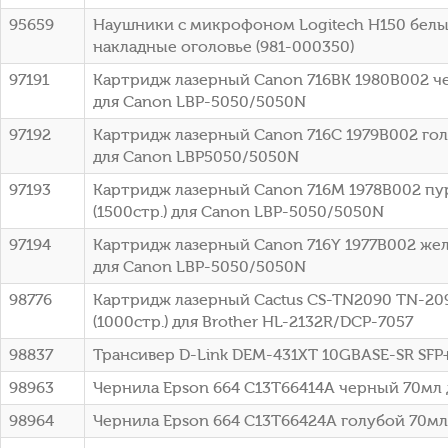
95659
Наушники с микрофоном Logitech H150 белы
накладные оголовье (981-000350)
97191
Картридж лазерный Canon 716BK 1980B002 че
для Canon LBP-5050/5050N
97192
Картридж лазерный Canon 716C 1979B002 голу
для Canon LBP5050/5050N
97193
Картридж лазерный Canon 716M 1978B002 п
(1500стр.) для Canon LBP-5050/5050N
97194
Картридж лазерный Canon 716Y 1977B002 жел
для Canon LBP-5050/5050N
98776
Картридж лазерный Cactus CS-TN2090 TN-20
(1000стр.) для Brother HL-2132R/DCP-7057
98837
Трансивер D-Link DEM-431XT 10GBASE-SR SFP
98963
Чернила Epson 664 C13T66414A черный 70мл 
98964
Чернила Epson 664 C13T66424A голубой 70мл