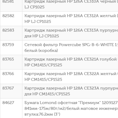
82581
Картридж лазерный HP 126A CE310A черный (1
LJ CP1025
82582
Картридж лазерный HP 126A CE312A желтый (1
HP LJ CP1025
82583
Картридж лазерный HP 126A CE313A пурпурны
для HP LJ CP1025
83759
Сетевой фильтр Powercube SPG-B-6-WHITE 1.9
белый (коробка)
83765
Картридж лазерный HP 128A CE321A голубой (
HP CM1415/CP1525
83766
Картридж лазерный HP 128A CE322A желтый (
HP CM1415/CP1525
83767
Картридж лазерный HP 128A CE323A пурпурны
для HP CM1415/CP1525
84627
Бумага Lomond офсетная "Премиум" 1209127 
841мм-175м/80г/м2/белый матовое инженер
втулка:76.2мм (3")