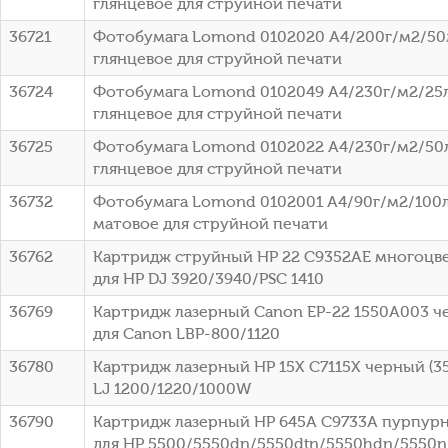
глянцевое для струйной печати
36721
Фотобумага Lomond 0102020 A4/200г/м2/50
глянцевое для струйной печати
36724
Фотобумага Lomond 0102049 A4/230г/м2/25
глянцевое для струйной печати
36725
Фотобумага Lomond 0102022 A4/230г/м2/50
глянцевое для струйной печати
36732
Фотобумага Lomond 0102001 A4/90г/м2/100л
матовое для струйной печати
36762
Картридж струйный HP 22 C9352AE многоцвет
для HP DJ 3920/3940/PSC 1410
36769
Картридж лазерный Canon EP-22 1550A003 че
для Canon LBP-800/1120
36780
Картридж лазерный HP 15X C7115X черный (35
LJ 1200/1220/1000W
36790
Картридж лазерный HP 645A C9733A пурпурны
для HP 5500/5550dn/5550dtn/5550hdn/5550n