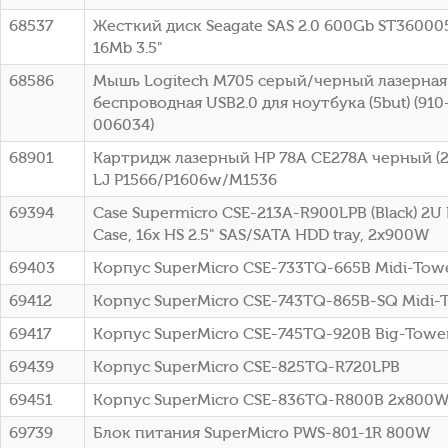
68537
Жесткий диск Seagate SAS 2.0 600Gb ST36000
16Mb 3.5"
68586
Мышь Logitech M705 серый/черный лазерная 
беспроводная USB2.0 для ноутбука (5but) (91
006034)
68901
Картридж лазерный HP 78A CE278A черный (21
LJ P1566/P1606w/M1536
69394
Case Supermicro CSE-213A-R900LPB (Black) 2U
Case, 16x HS 2.5" SAS/SATA HDD tray, 2x900W
69403
Корпус SuperMicro CSE-733TQ-665B Midi-To
69412
Корпус SuperMicro CSE-743TQ-865B-SQ Midi-
69417
Корпус SuperMicro CSE-745TQ-920B Big-Towe
69439
Корпус SuperMicro CSE-825TQ-R720LPB
69451
Корпус SuperMicro CSE-836TQ-R800B 2x800
69739
Блок питания SuperMicro PWS-801-1R 800W