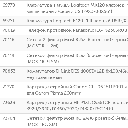
69770
Клавиатура + мышь Logitech MK120 клав:чер
мышь:черный/серый USB (920-002561)
69771
Клавиатура Logitech K120 EER черный USB (9
70019
Телефон проводной Panasonic KX-TS2365RUB
70116
Сетевой фильтр Most R 2м (6 розеток) черный
(МОSТ R-Ч 2М)
70119
Сетевой фильтр Most R 5м (6 розеток) черный
(МОSТ R–Ч 5М)
70833
Коммутатор D-Link DES-1008D/L2B 8x100Мби
неуправляемый
71370
Картридж струйный Canon CLI-36 1511B001 
для Canon Pixma 260mini
73633
Картридж струйный HP 21XL C9351CE черный
3920/3940/D1460/3930/D1520/PSC 1410
73704
Сетевой фильтр Most RG 2м (6 розеток) белый
(МОSТ RG 2М)