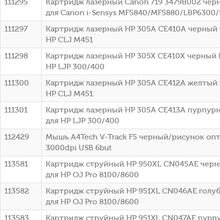
111295
Картридж лазерный Canon 719 3479B002 черн
для Canon i-Sensys MF5840/MF5880/LBP6300
111297
Картридж лазерный HP 305A CE410A черный (
HP CLJ M451
111298
Картридж лазерный HP 305X CE410X черный (
HP LJP 300/400
111300
Картридж лазерный HP 305A CE412A желтый (
HP CLJ M451
111301
Картридж лазерный HP 305A CE413A пурпурн
для HP LJP 300/400
112429
Мышь A4Tech V-Track F5 черный/рисунок оп
3000dpi USB 6but
113581
Картридж струйный HP 950XL CN045AE черны
для HP OJ Pro 8100/8600
113582
Картридж струйный HP 951XL CN046AE голубо
для HP OJ Pro 8100/8600
113583
Картридж струйный HP 951XL CN047AE пурпу