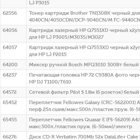
LJ P3015
62556
Тонер картридж Brother TN130BK черный для 
4040CN/4050CDN/DCP-9040CN/M FC-9440CN 
64056
Картридж лазерный HP Q7551XD черный x2упа
для HP LJ P3005/M3035/M3027
64057
Картридж лазерный HP Q7553XD черный x2упа
для HP LJ P2015
64200
Миксер ручной Bosch MFQ3010 300Вт белый
64237
Печатающая головка HP 72 C9380A фото чер
HP DJ T1100/T610
64572
Сетевой фильтр Pilot S 1.8м (6 розеток) белый 
65452
Переплетчик Fellowes Galaxy (CRC-5622001) 
перф.25л.сшив/макс.500л./пластик.пруж. (6-5
65455
Переплетчик Fellowes Quasar E (FS-56209) A4
макс.500л./пластик.пруж. (6-50мм)/электр.
66276
Диск CD-R Verbatim 700Mb 52x DataLife+ Cake B