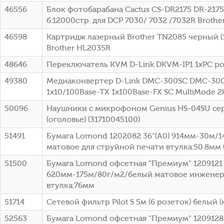
46556
Блок фотобарабана Cactus CS-DR2175 DR-2175
б:12000стр. для DCP 7030/ 7032 /7032R Brothe
46598
Картридж лазерный Brother TN2085 черный (1
Brother HL2035R
48646
Переключатель KVM D-Link DKVM-IP1 1xPC po
49380
Медиаконвертер D-Link DMC-300SC DMC-30
1x10/100Base-TX 1x100Base-FX SC MultiMode 
50096
Наушники с микрофоном Genius HS-04SU се
(оголовье) (31710045100)
51491
Бумага Lomond 1202082 36"(A0) 914мм-30м/
матовое для струйной печати втулка:50.8мм (
51500
Бумага Lomond офсетная "Премиум" 1209121 
620мм-175м/80г/м2/белый матовое инженер
втулка:76мм
51714
Сетевой фильтр Pilot S 5м (6 розеток) белый (
52563
Бумага Lomond офсетная "Премиум" 1209128