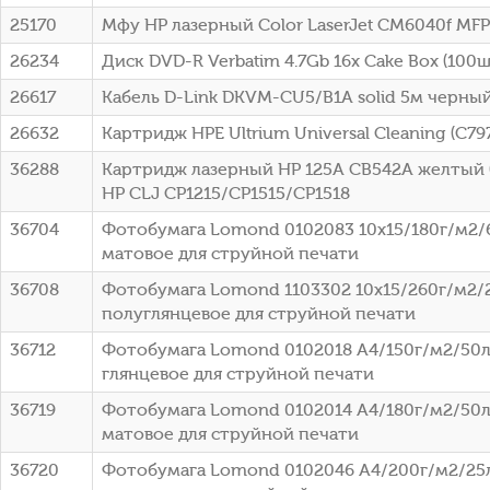
25170
Мфу HP лазерный Color LaserJet CM6040f MFP
26234
Диск DVD-R Verbatim 4.7Gb 16x Cake Box (100шт
26617
Кабель D-Link DKVM-CU5/B1A solid 5м черны
26632
Картридж HPE Ultrium Universal Cleaning (C79
36288
Картридж лазерный HP 125A CB542A желтый (
HP CLJ CP1215/CP1515/CP1518
36704
Фотобумага Lomond 0102083 10x15/180г/м2/
матовое для струйной печати
36708
Фотобумага Lomond 1103302 10x15/260г/м2/
полуглянцевое для струйной печати
36712
Фотобумага Lomond 0102018 A4/150г/м2/50л
глянцевое для струйной печати
36719
Фотобумага Lomond 0102014 A4/180г/м2/50л
матовое для струйной печати
36720
Фотобумага Lomond 0102046 A4/200г/м2/25