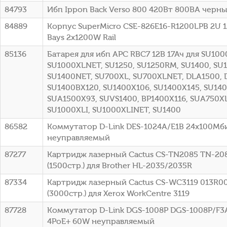
84793
Ибп Ippon Back Verso 800 420Вт 800ВА черный
84889
Корпус SuperMicro CSE-826E16-R1200LPB 2U 1
Bays 2x1200W Rail
85136
Батарея для ибп APC RBC7 12В 17Ач для SU100
SU1000XLNET, SU1250, SU1250RM, SU1400, SU
SU1400NET, SU700XL, SU700XLNET, DLA1500, 
SU1400BX120, SU1400X106, SU1400X145, SU140
SUA1500X93, SUVS1400, BP1400X116, SUA750XL
SU1000XLI, SU1000XLINET, SU1400
86582
Коммутатор D-Link DES-1024A/E1B 24x100Мб
неуправляемый
87277
Картридж лазерный Cactus CS-TN2085 TN-20
(1500стр.) для Brother HL-2035/2035R
87334
Картридж лазерный Cactus CS-WC3119 013R0
(3000стр.) для Xerox WorkCentre 3119
87728
Коммутатор D-Link DGS-1008P DGS-1008P/F3A 
4PoE+ 60W неуправляемый