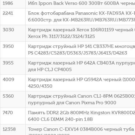
1986
Ибп Ippon Back Verso 600 300Вт 600ВА черный
2241
Блок фотобарабана Panasonic KX-FAD93A KX-
б:6000стр. для KX-MB263RU/MB763RU/MB773R
3030
Картридж лазерный Xerox 106R01159 черный (
Xerox Ph 3117/3122/3124/3125
3950
Картридж струйный HP 141 CB337HE многоцв
PS C4283/C5283/D5363/J5783/J6413/D4263
3955
Картридж лазерный HP 642A CB403A пурпурн
для HP CLJ CP4005
4009
Картридж лазерный HP Q5942A черный (10000
4250/4350
5360
Картридж струйный Canon CLI-8PM 0625B00
пурпурный для Canon Pixma Pro 9000
7470
Память DDR2 2Gb 800MHz Kingston KVR800D2
6400 CL6 DIMM 240-pin 1.8В
12358
Тонер Canon C-EXV14 0384B006 черный туба 