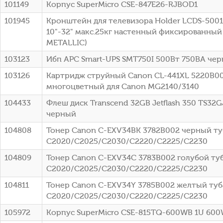
101149
Корпус SuperMicro CSE-847E26-RJBOD1
101945
Кронштейн для телевизора Holder LCDS-500
10"-32" макс.25кг настенный фиксированный
METALLIC)
103123
Ибп APC Smart-UPS SMT750I 500Вт 750ВА че
103126
Картридж струйный Canon CL-441XL 5220B0
многоцветный для Canon MG2140/3140
104433
Флеш диск Transcend 32GB Jetflash 350 TS32G
черный
104808
Тонер Canon C-EXV34BK 3782B002 черный туб
C2020/C2025/C2030/C2220/C2225/C2230
104809
Тонер Canon C-EXV34C 3783B002 голубой туб
C2020/C2025/C2030/C2220/C2225/C2230
104811
Тонер Canon C-EXV34Y 3785B002 желтый туба
C2020/C2025/C2030/C2220/C2225/C2230
105972
Корпус SuperMicro CSE-815TQ-600WB 1U 60