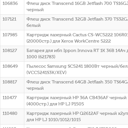
106836
Флеш диск Transcend 16GB Jetflash 700 TS16G
черный
107121
Флеш диск Transcend 32GB Jetflash 370 TS32G
белый
107985
Картридж лазерный Cactus CS-WC5222 106R0
(20000стр.) для Xerox WorkCentre 5222
108127
Батарея для ибп Ippon Innova RT 1K 36В 14Ач 
1000 (621783)
108649
Пылесос Samsung SC5241 1800Вт черный/бе
(VCC5241S3K/XEV)
108817
Флеш диск Transcend 64GB Jetflash 350 TS64G
черный
110477
Картридж лазерный HP 36A CB436AF черный 
(4000стр.) для HP LJ P1505
110480
Картридж лазерный HP Q2612AF черный x2упа
для HP LJ 1010/1012/1015