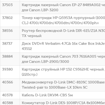
37503
Картридж лазерный Canon EP-27 8489A002 че
для Canon LBP-3200
37802
Тонер картридж HP Q5953A пурпурный (10000
CLJ 4700/4700dn/4700dtn/4700n/4700ph+
38556
Роутер беспроводной D-Link DIR-615/Z1A N3
TX черный
38737
Диск DVD+R Verbatim 4.7Gb 16x Cake Box InkJet
43512
38884
Картридж лазерный Canon 703 7616A005 черн
для Canon LBP-2900/3000
39380
Картридж струйный HP 132 C9362HE черный 
(220стр.)
40366
Медиаконвертер D-Link DMC-810SC 1000Base-
Twisted-pair to 1000Base-LX 10km SC
40378
Кабель D-Link DKVM-CB5 5м
40388
Коммутатор D-Link DES-1008P/C1A 8x100Мби