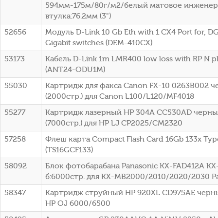
594мм-175м/80г/м2/белый матовое инженер
втулка:76.2мм (3")
52656
Модуль D-Link 10 Gb Eth with 1 CX4 Port for, DG
Gigabit switches (DEM-410CX)
53173
Кабель D-Link 1m LMR400 low loss with RP N p
(ANT24-ODU1M)
55030
Картридж для факса Canon FX-10 0263B002 
(2000стр.) для Canon L100/L120/MF4018
55277
Картридж лазерный HP 304A CC530AD черный
(7000стр.) для HP LJ CP2025/CM2320
57258
Флеш карта Compact Flash Card 16Gb 133x Typ
(TS16GCF133)
58092
Блок фотобарабана Panasonic KX-FAD412A KX
б:6000стр. для KX-MB2000/2010/2020/2030 P
58347
Картридж струйный HP 920XL CD975AE черный
HP OJ 6000/6500