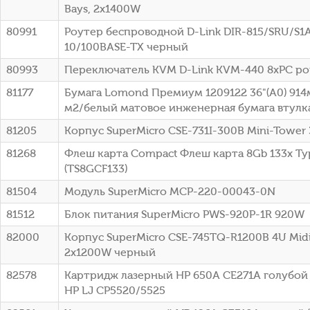
Bays, 2x1400W
80991
Роутер беспроводной D-Link DIR-815/SRU/S1
10/100BASE-TX черный
80993
Переключатель KVM D-Link KVM-440 8xPC po
81177
Бумага Lomond Премиум 1209122 36"(A0) 914
м2/белый матовое инженерная бумага втулка:
81205
Корпус SuperMicro CSE-731I-300B Mini-Tower
81268
Флеш карта Compact Флеш карта 8Gb 133x Typ
(TS8GCF133)
81504
Модуль SuperMicro MCP-220-00043-0N
81512
Блок питания SuperMicro PWS-920P-1R 920W
82000
Корпус SuperMicro CSE-745TQ-R1200B 4U Mid
2x1200W черный
82578
Картридж лазерный HP 650A CE271A голубой (
HP LJ CP5520/5525