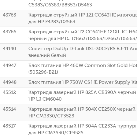
C5383/C6383/B8553/D5463
43765
Картридж струйный HP 121 CC643HE многоцве
для HP F4283/D2563
43766
Картридж струйный T2 CC641HE 121XL IC-H6
черный для HP DJ D1663/D2563/D2663/D5563
44140
Сплиттер DialUp D-Link DSL-30CF/RS RJ-11 A
внешний белый
44947
Блок питания HP 460W Common Slot Gold Hot 
(503296-B21)
44948
Блок питания HP 750W CS HE Power Supply Kit 
45512
Картридж лазерный HP 825A CB390A черный (
HP LJ CM6040
45514
Картридж лазерный HP 504X CE250X черный (
HP CM3530/CP3525
45517
Картридж лазерный HP 504A CE253A пурпурн
для HP CM3530/CP3525