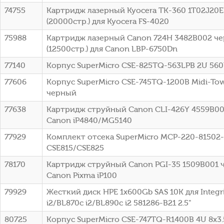
74755
Картридж лазерный Kyocera TK-360 1T02J20
(20000стр.) для Kyocera FS-4020
75988
Картридж лазерный Canon 724H 3482B002 ч
(12500стр.) для Canon LBP-6750Dn
77140
Корпус SuperMicro CSE-825TQ-563LPB 2U 56
77606
Корпус SuperMicro CSE-745TQ-1200B Midi-To
черный
77638
Картридж струйный Canon CLI-426Y 4559B00
Canon iP4840/MG5140
77929
Комплект отсека SuperMicro MCP-220-81502
CSE815/CSE825
78170
Картридж струйный Canon PGI-35 1509B001 
Canon Pixma iP100
79929
Жесткий диск HPE 1x600Gb SAS 10K для Integr
i2/BL870c i2/BL890c i2 581286-B21 2.5"
80725
Корпус SuperMicro CSE-747TQ-R1400B 4U 8x3