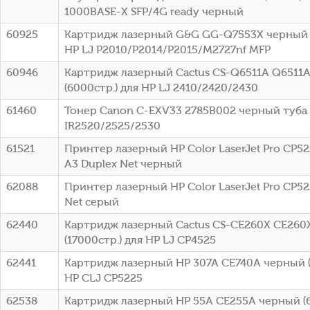
1000BASE-X SFP/4G ready черный
60925
Картридж лазерный G&G GG-Q7553X черный (
HP LJ P2010/P2014/P2015/M2727nf MFP
60946
Картридж лазерный Cactus CS-Q6511A Q6511
(6000стр.) для HP LJ 2410/2420/2430
61460
Тонер Canon C-EXV33 2785B002 черный туба
IR2520/2525/2530
61521
Принтер лазерный HP Color LaserJet Pro CP52
A3 Duplex Net черный
62088
Принтер лазерный HP Color LaserJet Pro CP52
Net серый
62440
Картридж лазерный Cactus CS-CE260X CE260
(17000стр.) для HP LJ CP4525
62441
Картридж лазерный HP 307A CE740A черный (
HP CLJ CP5225
62538
Картридж лазерный HP 55A CE255A черный (6