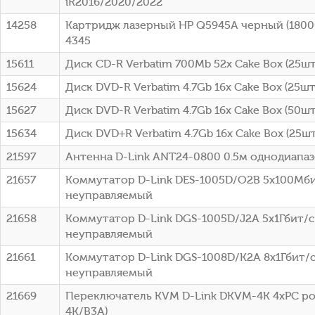
iR2016/2020/2022
14258
Картридж лазерный HP Q5945A черный (18000
4345
15611
Диск CD-R Verbatim 700Mb 52x Cake Box (25шт)
15624
Диск DVD-R Verbatim 4.7Gb 16x Cake Box (25шт
15627
Диск DVD-R Verbatim 4.7Gb 16x Cake Box (50шт
15634
Диск DVD+R Verbatim 4.7Gb 16x Cake Box (25шт
21597
Антенна D-Link ANT24-0800 0.5м однодиапа
21657
Коммутатор D-Link DES-1005D/O2B 5x100Мб
неуправляемый
21658
Коммутатор D-Link DGS-1005D/J2A 5x1Гбит/с
неуправляемый
21661
Коммутатор D-Link DGS-1008D/K2A 8x1Гбит/
неуправляемый
21669
Переключатель KVM D-Link DKVM-4K 4xPC po
4K/B3A)