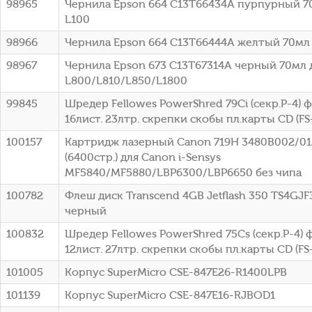
98965
Чернила Epson 664 C13T66434A пурпурный 7
L100
98966
Чернила Epson 664 C13T66444A желтый 70мл 
98967
Чернила Epson 673 C13T67314A черный 70мл 
L800/L810/L850/L1800
99845
Шредер Fellowes PowerShred 79Ci (секр.P-4)
16лист. 23лтр. скрепки скобы пл.карты CD (FS
100157
Картридж лазерный Canon 719H 3480B002/0
(6400стр.) для Canon i-Sensys
MF5840/MF5880/LBP6300/LBP6650 без чипа
100782
Флеш диск Transcend 4GB Jetflash 350 TS4GJF
черный
100832
Шредер Fellowes PowerShred 75Cs (секр.P-4)
12лист. 27лтр. скрепки скобы пл.карты CD (FS
101005
Корпус SuperMicro CSE-847E26-R1400LPB
101139
Корпус SuperMicro CSE-847E16-RJBOD1