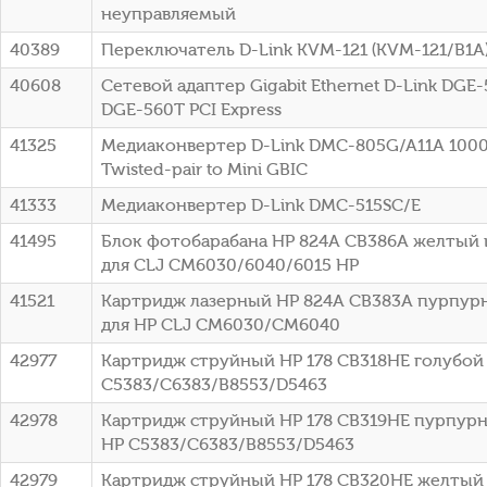
неуправляемый
40389
Переключатель D-Link KVM-121 (KVM-121/B1A
40608
Сетевой адаптер Gigabit Ethernet D-Link DGE
DGE-560T PCI Express
41325
Медиаконвертер D-Link DMC-805G/A11A 1000B
Twisted-pair to Mini GBIC
41333
Медиаконвертер D-Link DMC-515SC/E
41495
Блок фотобарабана HP 824A CB386A желтый 
для CLJ CM6030/6040/6015 HP
41521
Картридж лазерный HP 824A CB383A пурпурн
для HP CLJ CM6030/CM6040
42977
Картридж струйный HP 178 CB318HE голубой (
C5383/C6383/B8553/D5463
42978
Картридж струйный HP 178 CB319HE пурпурны
HP C5383/C6383/B8553/D5463
42979
Картридж струйный HP 178 CB320HE желтый (