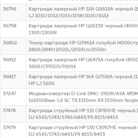
36796
Картридж лазерный HP 12A Q2612A черный (2
LJ 1010/1012/1015/1018/1020/1022
36798
Картридж лазерный HP Q2613X черный (4000ст
1300/1300N
36802
Тонер картридж HP Q3961A голубой (4000стр.
2820/2840/2550L/2550Ln/2550n
36812
Картридж лазерный HP Q6471A голубой (4000с
3600/CP3505/P2014
36817
Картридж лазерный HP 16A Q7516A черный (12
HP LJ 5200
37247
Медиаконвертер D-Link DMC-1910R/A9A WDM
1x1000Base-LX SC ТХ:1310nm RX:1550nm Sing
37478
Картридж струйный HP 131 C8765HE черный (4
DJ 6543/5743/5740/6843/PS 8153/8453
37479
Картридж струйный HP 130 C8767HE черный (
DJ 6543/5743/6843/PS 8153/8453