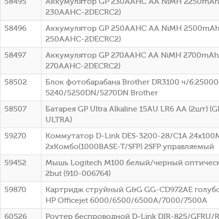
58495
Аккумулятор GP 230AAHC AA NiMH 2250mAh 
230AAHC-2DECRC2)
58496
Аккумулятор GP 250AAHC AA NiMH 2500mAh 
250AAHC-2DECRC2)
58497
Аккумулятор GP 270AAHC AA NiMH 2700mAh 
270AAHC-2DECRC2)
58502
Блок фотобарабана Brother DR3100 ч/б:25000с
5240/5250DN/5270DN Brother
58507
Батарея GP Ultra Alkaline 15AU LR6 AA (2шт) 
ULTRA)
59270
Коммутатор D-Link DES-3200-28/C1A 24x100
2xКомбо(1000BASE-T/SFP) 2SFP управляемый
59452
Мышь Logitech M100 белый/черный оптическ
2but (910-006764)
59870
Картридж струйный G&G GG-CD972AE голубой
HP Officejet 6000/6500/6500A/7000/7500A
60526
Роутер беспроводной D-Link DIR-825/GFRU/