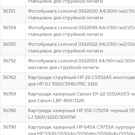
глянцевое для струйной печати
36721
Фотобумага Lomond 0102020 A4/200г/м2/50
глянцевое для струйной печати
36724
Фотобумага Lomond 0102049 A4/230г/м2/25
глянцевое для струйной печати
36725
Фотобумага Lomond 0102022 A4/230г/м2/50
глянцевое для струйной печати
36732
Фотобумага Lomond 0102001 A4/90г/м2/100л
матовое для струйной печати
36762
Картридж струйный HP 22 C9352AE многоцвет
для HP DJ 3920/3940/PSC 1410
36769
Картридж лазерный Canon EP-22 1550A003 че
для Canon LBP-800/1120
36780
Картридж лазерный HP 15X C7115X черный (35
LJ 1200/1220/1000W
36790
Картридж лазерный HP 645A C9733A пурпурны
для HP 5500/5550dn/5550dtn/5550hdn/5550n