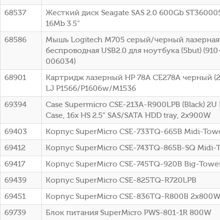
68537
Жесткий диск Seagate SAS 2.0 600Gb ST36000
16Mb 3.5"
68586
Мышь Logitech M705 серый/черный лазерная 
беспроводная USB2.0 для ноутбука (5but) (91
006034)
68901
Картридж лазерный HP 78A CE278A черный (21
LJ P1566/P1606w/M1536
69394
Case Supermicro CSE-213A-R900LPB (Black) 2U
Case, 16x HS 2.5" SAS/SATA HDD tray, 2x900W
69403
Корпус SuperMicro CSE-733TQ-665B Midi-To
69412
Корпус SuperMicro CSE-743TQ-865B-SQ Midi-
69417
Корпус SuperMicro CSE-745TQ-920B Big-Towe
69439
Корпус SuperMicro CSE-825TQ-R720LPB
69451
Корпус SuperMicro CSE-836TQ-R800B 2x800
69739
Блок питания SuperMicro PWS-801-1R 800W