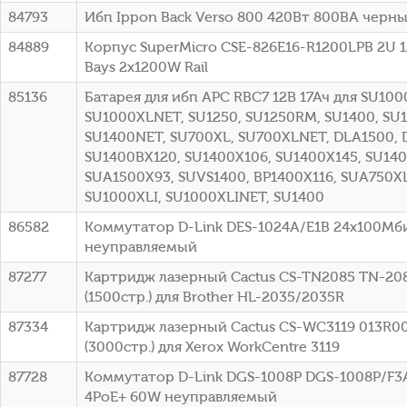
84793
Ибп Ippon Back Verso 800 420Вт 800ВА черный
84889
Корпус SuperMicro CSE-826E16-R1200LPB 2U 1
Bays 2x1200W Rail
85136
Батарея для ибп APC RBC7 12В 17Ач для SU100
SU1000XLNET, SU1250, SU1250RM, SU1400, SU
SU1400NET, SU700XL, SU700XLNET, DLA1500, 
SU1400BX120, SU1400X106, SU1400X145, SU140
SUA1500X93, SUVS1400, BP1400X116, SUA750XL
SU1000XLI, SU1000XLINET, SU1400
86582
Коммутатор D-Link DES-1024A/E1B 24x100Мб
неуправляемый
87277
Картридж лазерный Cactus CS-TN2085 TN-20
(1500стр.) для Brother HL-2035/2035R
87334
Картридж лазерный Cactus CS-WC3119 013R0
(3000стр.) для Xerox WorkCentre 3119
87728
Коммутатор D-Link DGS-1008P DGS-1008P/F3A 
4PoE+ 60W неуправляемый