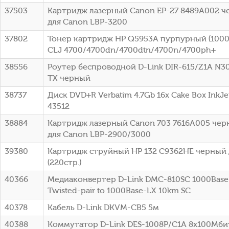
37503
Картридж лазерный Canon EP-27 8489A002 че
для Canon LBP-3200
37802
Тонер картридж HP Q5953A пурпурный (10000
CLJ 4700/4700dn/4700dtn/4700n/4700ph+
38556
Роутер беспроводной D-Link DIR-615/Z1A N3
TX черный
38737
Диск DVD+R Verbatim 4.7Gb 16x Cake Box InkJet
43512
38884
Картридж лазерный Canon 703 7616A005 черн
для Canon LBP-2900/3000
39380
Картридж струйный HP 132 C9362HE черный 
(220стр.)
40366
Медиаконвертер D-Link DMC-810SC 1000Base-
Twisted-pair to 1000Base-LX 10km SC
40378
Кабель D-Link DKVM-CB5 5м
40388
Коммутатор D-Link DES-1008P/C1A 8x100Мби