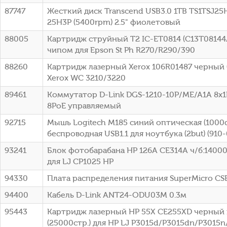
87747
Жесткий диск Transcend USB3.0 1TB TS1TSJ25H
25H3P (5400rpm) 2.5" фиолетовый
88005
Картридж струйный T2 IC-ET0814 (C13T08144
чипом для Epson St Ph R270/R290/390
88260
Картридж лазерный Xerox 106R01487 черный (
Xerox WC 3210/3220
89461
Коммутатор D-Link DGS-1210-10P/ME/A1A 8x1
8PoE управляемый
92715
Мышь Logitech M185 синий оптическая (1000d
беспроводная USB1.1 для ноутбука (2but) (910
93241
Блок фотобарабана HP 126A CE314A ч/б:14000
для LJ CP1025 HP
94330
Плата распределения питания SuperMicro C
94400
Кабель D-Link ANT24-ODU03M 0.3м
95443
Картридж лазерный HP 55X CE255XD черный 
(25000стр.) для HP LJ P3015d/P3015dn/P3015n