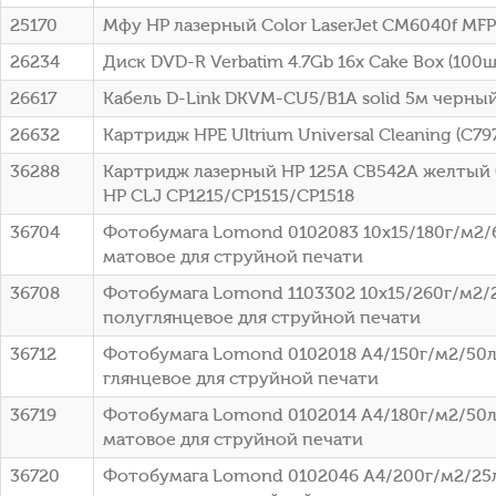
25170
Мфу HP лазерный Color LaserJet CM6040f MFP
26234
Диск DVD-R Verbatim 4.7Gb 16x Cake Box (100шт
26617
Кабель D-Link DKVM-CU5/B1A solid 5м черны
26632
Картридж HPE Ultrium Universal Cleaning (C79
36288
Картридж лазерный HP 125A CB542A желтый (
HP CLJ CP1215/CP1515/CP1518
36704
Фотобумага Lomond 0102083 10x15/180г/м2/
матовое для струйной печати
36708
Фотобумага Lomond 1103302 10x15/260г/м2/
полуглянцевое для струйной печати
36712
Фотобумага Lomond 0102018 A4/150г/м2/50л
глянцевое для струйной печати
36719
Фотобумага Lomond 0102014 A4/180г/м2/50л
матовое для струйной печати
36720
Фотобумага Lomond 0102046 A4/200г/м2/25