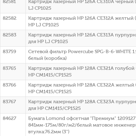
82581
Картридж лазерный HP 126A CE310A черный (1
LJ CP1025
82582
Картридж лазерный HP 126A CE312A желтый (1
HP LJ CP1025
82583
Картридж лазерный HP 126A CE313A пурпурны
для HP LJ CP1025
83759
Сетевой фильтр Powercube SPG-B-6-WHITE 1.9
белый (коробка)
83765
Картридж лазерный HP 128A CE321A голубой (
HP CM1415/CP1525
83766
Картридж лазерный HP 128A CE322A желтый (
HP CM1415/CP1525
83767
Картридж лазерный HP 128A CE323A пурпурны
для HP CM1415/CP1525
84627
Бумага Lomond офсетная "Премиум" 1209127 
841мм-175м/80г/м2/белый матовое инженер
втулка:76.2мм (3")