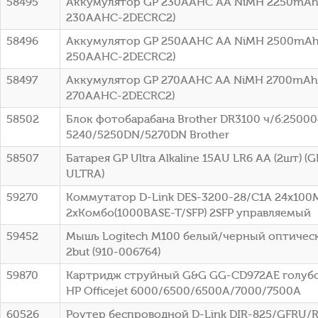
58495
Аккумулятор GP 230AAHC AA NiMH 2250mAh 
230AAHC-2DECRC2)
58496
Аккумулятор GP 250AAHC AA NiMH 2500mAh 
250AAHC-2DECRC2)
58497
Аккумулятор GP 270AAHC AA NiMH 2700mAh 
270AAHC-2DECRC2)
58502
Блок фотобарабана Brother DR3100 ч/б:25000с
5240/5250DN/5270DN Brother
58507
Батарея GP Ultra Alkaline 15AU LR6 AA (2шт) 
ULTRA)
59270
Коммутатор D-Link DES-3200-28/C1A 24x100
2xКомбо(1000BASE-T/SFP) 2SFP управляемый
59452
Мышь Logitech M100 белый/черный оптическ
2but (910-006764)
59870
Картридж струйный G&G GG-CD972AE голубой
HP Officejet 6000/6500/6500A/7000/7500A
60526
Роутер беспроводной D-Link DIR-825/GFRU/