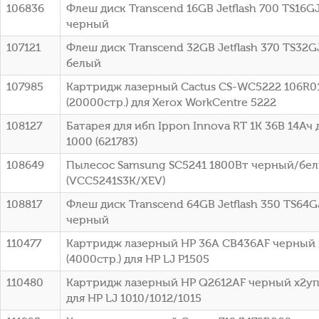
106836
Флеш диск Transcend 16GB Jetflash 700 TS16G
черный
107121
Флеш диск Transcend 32GB Jetflash 370 TS32G
белый
107985
Картридж лазерный Cactus CS-WC5222 106R0
(20000стр.) для Xerox WorkCentre 5222
108127
Батарея для ибп Ippon Innova RT 1K 36В 14Ач 
1000 (621783)
108649
Пылесос Samsung SC5241 1800Вт черный/бе
(VCC5241S3K/XEV)
108817
Флеш диск Transcend 64GB Jetflash 350 TS64G
черный
110477
Картридж лазерный HP 36A CB436AF черный 
(4000стр.) для HP LJ P1505
110480
Картридж лазерный HP Q2612AF черный x2упа
для HP LJ 1010/1012/1015