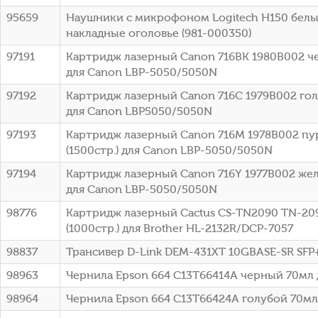
95659
Наушники с микрофоном Logitech H150 белы
накладные оголовье (981-000350)
97191
Картридж лазерный Canon 716BK 1980B002 че
для Canon LBP-5050/5050N
97192
Картридж лазерный Canon 716C 1979B002 голу
для Canon LBP5050/5050N
97193
Картридж лазерный Canon 716M 1978B002 п
(1500стр.) для Canon LBP-5050/5050N
97194
Картридж лазерный Canon 716Y 1977B002 жел
для Canon LBP-5050/5050N
98776
Картридж лазерный Cactus CS-TN2090 TN-20
(1000стр.) для Brother HL-2132R/DCP-7057
98837
Трансивер D-Link DEM-431XT 10GBASE-SR SFP
98963
Чернила Epson 664 C13T66414A черный 70мл 
98964
Чернила Epson 664 C13T66424A голубой 70мл