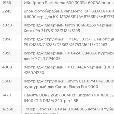
1986
Ибп Ippon Back Verso 600 300Вт 600ВА черный
2241
Блок фотобарабана Panasonic KX-FAD93A KX-
б:6000стр. для KX-MB263RU/MB763RU/MB773R
3030
Картридж лазерный Xerox 106R01159 черный (
Xerox Ph 3117/3122/3124/3125
3950
Картридж струйный HP 141 CB337HE многоцв
PS C4283/C5283/D5363/J5783/J6413/D4263
3955
Картридж лазерный HP 642A CB403A пурпурн
для HP CLJ CP4005
4009
Картридж лазерный HP Q5942A черный (10000
4250/4350
5360
Картридж струйный Canon CLI-8PM 0625B00
пурпурный для Canon Pixma Pro 9000
7470
Память DDR2 2Gb 800MHz Kingston KVR800D2
6400 CL6 DIMM 240-pin 1.8В
12358
Тонер Canon C-EXV14 0384B006 черный туба 