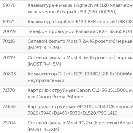
69770
Клавиатура + мышь Logitech MK120 клав:чер
мышь:черный/серый USB (920-002561)
69771
Клавиатура Logitech K120 EER черный USB (9
70019
Телефон проводной Panasonic KX-TS2365RUB
70116
Сетевой фильтр Most R 2м (6 розеток) черный
(МОSТ R-Ч 2М)
70119
Сетевой фильтр Most R 5м (6 розеток) черный
(МОSТ R–Ч 5М)
70833
Коммутатор D-Link DES-1008D/L2B 8x100Мби
неуправляемый
71370
Картридж струйный Canon CLI-36 1511B001 
для Canon Pixma 260mini
73633
Картридж струйный HP 21XL C9351CE черный
3920/3940/D1460/3930/D1520/PSC 1410
73704
Сетевой фильтр Most RG 2м (6 розеток) белый
(МОSТ RG 2М)