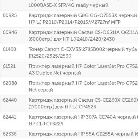
1000BASE-X SFP/4G ready черный
60925
Картридж лазерный G&G GG-Q7553X черный (
HP LJ P2010/P2014/P2015/M2727nf MFP
60946
Картридж лазерный Cactus CS-Q6511A Q6511
(6000стр.) для HP LJ 2410/2420/2430
61460
Тонер Canon C-EXV33 2785B002 черный туба
IR2520/2525/2530
61521
Принтер лазерный HP Color LaserJet Pro CP52
A3 Duplex Net черный
62088
Принтер лазерный HP Color LaserJet Pro CP52
Net серый
62440
Картридж лазерный Cactus CS-CE260X CE260
(17000стр.) для HP LJ CP4525
62441
Картридж лазерный HP 307A CE740A черный (
HP CLJ CP5225
62538
Картридж лазерный HP 55A CE255A черный (6