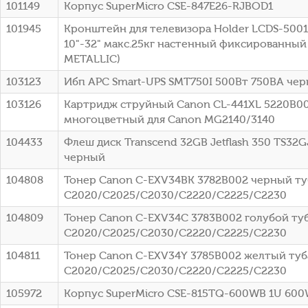
101149
Корпус SuperMicro CSE-847E26-RJBOD1
101945
Кронштейн для телевизора Holder LCDS-500
10"-32" макс.25кг настенный фиксированный
METALLIC)
103123
Ибп APC Smart-UPS SMT750I 500Вт 750ВА че
103126
Картридж струйный Canon CL-441XL 5220B0
многоцветный для Canon MG2140/3140
104433
Флеш диск Transcend 32GB Jetflash 350 TS32G
черный
104808
Тонер Canon C-EXV34BK 3782B002 черный туб
C2020/C2025/C2030/C2220/C2225/C2230
104809
Тонер Canon C-EXV34C 3783B002 голубой туб
C2020/C2025/C2030/C2220/C2225/C2230
104811
Тонер Canon C-EXV34Y 3785B002 желтый туба
C2020/C2025/C2030/C2220/C2225/C2230
105972
Корпус SuperMicro CSE-815TQ-600WB 1U 60