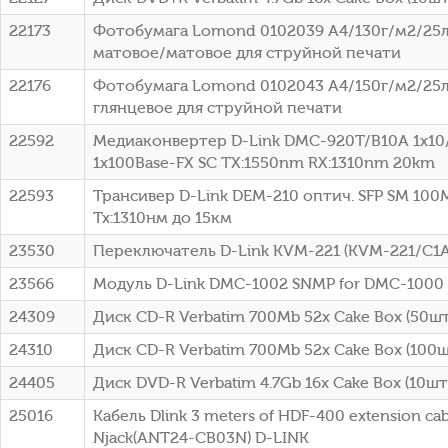
22173
Фотобумага Lomond 0102039 A4/130г/м2/25л
матовое/матовое для струйной печати
22176
Фотобумага Lomond 0102043 A4/150г/м2/25л
глянцевое для струйной печати
22592
Медиаконвертер D-Link DMC-920T/B10A 1x10
1x100Base-FX SC ТХ:1550nm RX:1310nm 20km
22593
Трансивер D-Link DEM-210 оптич. SFP SM 100
Tx:1310нм до 15км
23530
Переключатель D-Link KVM-221 (KVM-221/C1A
23566
Модуль D-Link DMC-1002 SNMP for DMC-1000
24309
Диск CD-R Verbatim 700Mb 52x Cake Box (50шт)
24310
Диск CD-R Verbatim 700Mb 52x Cake Box (100шт
24405
Диск DVD-R Verbatim 4.7Gb 16x Cake Box (10шт)
25016
Кабель Dlink 3 meters of HDF-400 extension cab
Njack(ANT24-CB03N) D-LINK