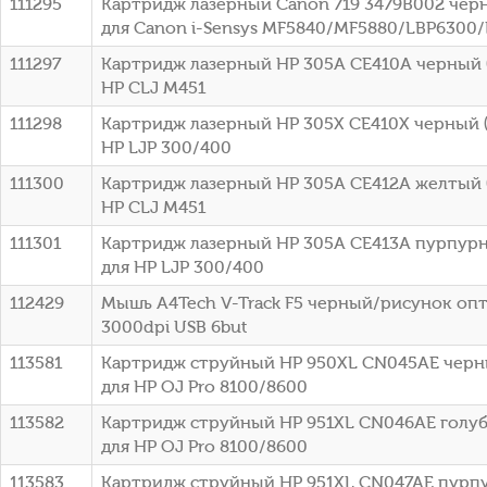
111295
Картридж лазерный Canon 719 3479B002 черн
для Canon i-Sensys MF5840/MF5880/LBP6300
111297
Картридж лазерный HP 305A CE410A черный (
HP CLJ M451
111298
Картридж лазерный HP 305X CE410X черный (
HP LJP 300/400
111300
Картридж лазерный HP 305A CE412A желтый (
HP CLJ M451
111301
Картридж лазерный HP 305A CE413A пурпурн
для HP LJP 300/400
112429
Мышь A4Tech V-Track F5 черный/рисунок оп
3000dpi USB 6but
113581
Картридж струйный HP 950XL CN045AE черны
для HP OJ Pro 8100/8600
113582
Картридж струйный HP 951XL CN046AE голубо
для HP OJ Pro 8100/8600
113583
Картридж струйный HP 951XL CN047AE пурпу