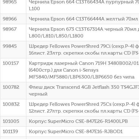
98965
Чернила Epson 664 C13T66434A пурпурный 7
L100
98966
Чернила Epson 664 C13T66444A желтый 70мл 
98967
Чернила Epson 673 C13T67314A черный 70мл 
L800/L810/L850/L1800
99845
Шредер Fellowes PowerShred 79Ci (секр.P-4)
16лист. 23лтр. скрепки скобы пл.карты CD (FS
100157
Картридж лазерный Canon 719H 3480B002/0
(6400стр.) для Canon i-Sensys
MF5840/MF5880/LBP6300/LBP6650 без чипа
100782
Флеш диск Transcend 4GB Jetflash 350 TS4GJF
черный
100832
Шредер Fellowes PowerShred 75Cs (секр.P-4)
12лист. 27лтр. скрепки скобы пл.карты CD (FS
101005
Корпус SuperMicro CSE-847E26-R1400LPB
101139
Корпус SuperMicro CSE-847E16-RJBOD1