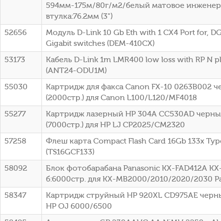
594мм-175м/80г/м2/белый матовое инженер
втулка:76.2мм (3")
52656
Модуль D-Link 10 Gb Eth with 1 CX4 Port for, DG
Gigabit switches (DEM-410CX)
53173
Кабель D-Link 1m LMR400 low loss with RP N p
(ANT24-ODU1M)
55030
Картридж для факса Canon FX-10 0263B002 
(2000стр.) для Canon L100/L120/MF4018
55277
Картридж лазерный HP 304A CC530AD черный
(7000стр.) для HP LJ CP2025/CM2320
57258
Флеш карта Compact Flash Card 16Gb 133x Typ
(TS16GCF133)
58092
Блок фотобарабана Panasonic KX-FAD412A KX
б:6000стр. для KX-MB2000/2010/2020/2030 P
58347
Картридж струйный HP 920XL CD975AE черный
HP OJ 6000/6500