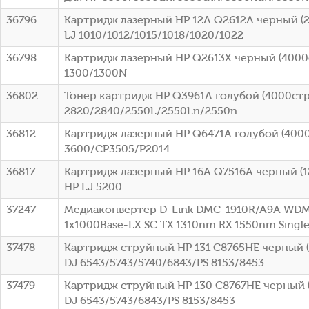
36796
Картридж лазерный HP 12A Q2612A черный (2
LJ 1010/1012/1015/1018/1020/1022
36798
Картридж лазерный HP Q2613X черный (4000ст
1300/1300N
36802
Тонер картридж HP Q3961A голубой (4000стр.
2820/2840/2550L/2550Ln/2550n
36812
Картридж лазерный HP Q6471A голубой (4000с
3600/CP3505/P2014
36817
Картридж лазерный HP 16A Q7516A черный (12
HP LJ 5200
37247
Медиаконвертер D-Link DMC-1910R/A9A WDM
1x1000Base-LX SC ТХ:1310nm RX:1550nm Sing
37478
Картридж струйный HP 131 C8765HE черный (4
DJ 6543/5743/5740/6843/PS 8153/8453
37479
Картридж струйный HP 130 C8767HE черный (
DJ 6543/5743/6843/PS 8153/8453