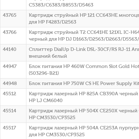
C5383/C6383/B8553/D5463
43765
Картридж струйный HP 121 CC643HE многоцве
для HP F4283/D2563
43766
Картридж струйный T2 CC641HE 121XL IC-H6
черный для HP DJ D1663/D2563/D2663/D5563
44140
Сплиттер DialUp D-Link DSL-30CF/RS RJ-11 A
внешний белый
44947
Блок питания HP 460W Common Slot Gold Hot 
(503296-B21)
44948
Блок питания HP 750W CS HE Power Supply Kit 
45512
Картридж лазерный HP 825A CB390A черный (
HP LJ CM6040
45514
Картридж лазерный HP 504X CE250X черный (
HP CM3530/CP3525
45517
Картридж лазерный HP 504A CE253A пурпурн
для HP CM3530/CP3525