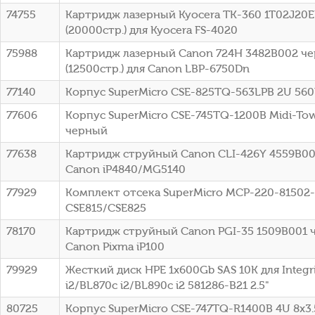
74755
Картридж лазерный Kyocera TK-360 1T02J20
(20000стр.) для Kyocera FS-4020
75988
Картридж лазерный Canon 724H 3482B002 ч
(12500стр.) для Canon LBP-6750Dn
77140
Корпус SuperMicro CSE-825TQ-563LPB 2U 56
77606
Корпус SuperMicro CSE-745TQ-1200B Midi-To
черный
77638
Картридж струйный Canon CLI-426Y 4559B00
Canon iP4840/MG5140
77929
Комплект отсека SuperMicro MCP-220-81502
CSE815/CSE825
78170
Картридж струйный Canon PGI-35 1509B001 
Canon Pixma iP100
79929
Жесткий диск HPE 1x600Gb SAS 10K для Integr
i2/BL870c i2/BL890c i2 581286-B21 2.5"
80725
Корпус SuperMicro CSE-747TQ-R1400B 4U 8x3