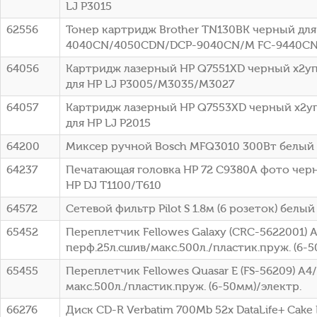
LJ P3015
62556
Тонер картридж Brother TN130BK черный для 
4040CN/4050CDN/DCP-9040CN/M FC-9440CN 
64056
Картридж лазерный HP Q7551XD черный x2упа
для HP LJ P3005/M3035/M3027
64057
Картридж лазерный HP Q7553XD черный x2упа
для HP LJ P2015
64200
Миксер ручной Bosch MFQ3010 300Вт белый
64237
Печатающая головка HP 72 C9380A фото чер
HP DJ T1100/T610
64572
Сетевой фильтр Pilot S 1.8м (6 розеток) белый 
65452
Переплетчик Fellowes Galaxy (CRC-5622001) 
перф.25л.сшив/макс.500л./пластик.пруж. (6-5
65455
Переплетчик Fellowes Quasar E (FS-56209) A4
макс.500л./пластик.пруж. (6-50мм)/электр.
66276
Диск CD-R Verbatim 700Mb 52x DataLife+ Cake B