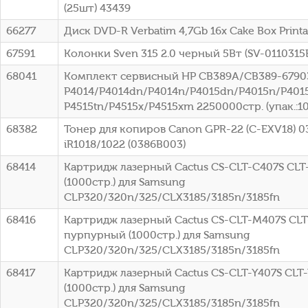
(25шт) 43439
66277
Диск DVD-R Verbatim 4,7Gb 16x Cake Box Printa
67591
Колонки Sven 315 2.0 черный 5Вт (SV-0110315
68041
Комплект сервисный HP CB389A/CB389-67903
P4014/P4014dn/P4014n/P4015dn/P4015n/P4015
P4515tn/P4515x/P4515xm 2250000стр. (упак.:1
68382
Тонер для копиров Canon GPR-22 (C-EXV18) 0
iR1018/1022 (0386B003)
68414
Картридж лазерный Cactus CS-CLT-C407S CLT
(1000стр.) для Samsung
CLP320/320n/325/CLX3185/3185n/3185fn
68416
Картридж лазерный Cactus CS-CLT-M407S CL
пурпурный (1000стр.) для Samsung
CLP320/320n/325/CLX3185/3185n/3185fn
68417
Картридж лазерный Cactus CS-CLT-Y407S CLT
(1000стр.) для Samsung
CLP320/320n/325/CLX3185/3185n/3185fn