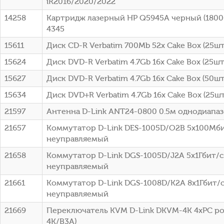
iR2016/2020/2022
14258
Картридж лазерный HP Q5945A черный (18000
4345
15611
Диск CD-R Verbatim 700Mb 52x Cake Box (25шт)
15624
Диск DVD-R Verbatim 4.7Gb 16x Cake Box (25шт
15627
Диск DVD-R Verbatim 4.7Gb 16x Cake Box (50шт
15634
Диск DVD+R Verbatim 4.7Gb 16x Cake Box (25шт
21597
Антенна D-Link ANT24-0800 0.5м однодиапа
21657
Коммутатор D-Link DES-1005D/O2B 5x100Мб
неуправляемый
21658
Коммутатор D-Link DGS-1005D/J2A 5x1Гбит/с
неуправляемый
21661
Коммутатор D-Link DGS-1008D/K2A 8x1Гбит/
неуправляемый
21669
Переключатель KVM D-Link DKVM-4K 4xPC po
4K/B3A)