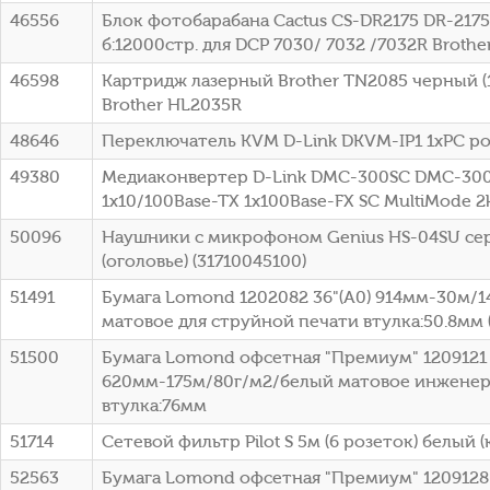
46556
Блок фотобарабана Cactus CS-DR2175 DR-2175
б:12000стр. для DCP 7030/ 7032 /7032R Brothe
46598
Картридж лазерный Brother TN2085 черный (1
Brother HL2035R
48646
Переключатель KVM D-Link DKVM-IP1 1xPC po
49380
Медиаконвертер D-Link DMC-300SC DMC-30
1x10/100Base-TX 1x100Base-FX SC MultiMode 
50096
Наушники с микрофоном Genius HS-04SU се
(оголовье) (31710045100)
51491
Бумага Lomond 1202082 36"(A0) 914мм-30м/
матовое для струйной печати втулка:50.8мм (
51500
Бумага Lomond офсетная "Премиум" 1209121 
620мм-175м/80г/м2/белый матовое инженер
втулка:76мм
51714
Сетевой фильтр Pilot S 5м (6 розеток) белый (
52563
Бумага Lomond офсетная "Премиум" 1209128