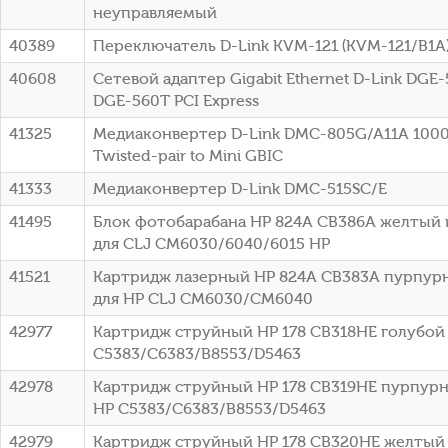
неуправляемый
40389
Переключатель D-Link KVM-121 (KVM-121/B1A
40608
Сетевой адаптер Gigabit Ethernet D-Link DGE
DGE-560T PCI Express
41325
Медиаконвертер D-Link DMC-805G/A11A 1000B
Twisted-pair to Mini GBIC
41333
Медиаконвертер D-Link DMC-515SC/E
41495
Блок фотобарабана HP 824A CB386A желтый 
для CLJ CM6030/6040/6015 HP
41521
Картридж лазерный HP 824A CB383A пурпурн
для HP CLJ CM6030/CM6040
42977
Картридж струйный HP 178 CB318HE голубой (
C5383/C6383/B8553/D5463
42978
Картридж струйный HP 178 CB319HE пурпурны
HP C5383/C6383/B8553/D5463
42979
Картридж струйный HP 178 CB320HE желтый (