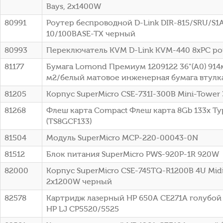
Bays, 2x1400W
80991
Роутер беспроводной D-Link DIR-815/SRU/S1
10/100BASE-TX черный
80993
Переключатель KVM D-Link KVM-440 8xPC po
81177
Бумага Lomond Премиум 1209122 36"(A0) 914
м2/белый матовое инженерная бумага втулка:
81205
Корпус SuperMicro CSE-731I-300B Mini-Tower
81268
Флеш карта Compact Флеш карта 8Gb 133x Typ
(TS8GCF133)
81504
Модуль SuperMicro MCP-220-00043-0N
81512
Блок питания SuperMicro PWS-920P-1R 920W
82000
Корпус SuperMicro CSE-745TQ-R1200B 4U Mid
2x1200W черный
82578
Картридж лазерный HP 650A CE271A голубой (
HP LJ CP5520/5525