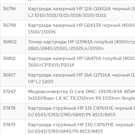
36796
Картридж лазерный HP 12A Q2612A черный (2
LJ 1010/1012/1015/1018/1020/1022
36798
Картридж лазерный HP Q2613X черный (4000ст
1300/1300N
36802
Тонер картридж HP Q3961A голубой (4000стр.
2820/2840/2550L/2550Ln/2550n
36812
Картридж лазерный HP Q6471A голубой (4000с
3600/CP3505/P2014
36817
Картридж лазерный HP 16A Q7516A черный (12
HP LJ 5200
37247
Медиаконвертер D-Link DMC-1910R/A9A WDM
1x1000Base-LX SC ТХ:1310nm RX:1550nm Sing
37478
Картридж струйный HP 131 C8765HE черный (4
DJ 6543/5743/5740/6843/PS 8153/8453
37479
Картридж струйный HP 130 C8767HE черный (
DJ 6543/5743/6843/PS 8153/8453