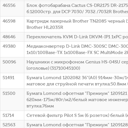
46556
Блок фотобарабана Cactus CS-DR2175 DR-2175
б:12000стр. для DCP 7030/ 7032 /7032R Brothe
46598
Картридж лазерный Brother TN2085 черный (1
Brother HL2035R
48646
Переключатель KVM D-Link DKVM-IP1 1xPC po
49380
Медиаконвертер D-Link DMC-300SC DMC-30
1x10/100Base-TX 1x100Base-FX SC MultiMode 
50096
Наушники с микрофоном Genius HS-04SU се
(оголовье) (31710045100)
51491
Бумага Lomond 1202082 36"(A0) 914мм-30м/
матовое для струйной печати втулка:50.8мм (
51500
Бумага Lomond офсетная "Премиум" 1209121 
620мм-175м/80г/м2/белый матовое инженер
втулка:76мм
51714
Сетевой фильтр Pilot S 5м (6 розеток) белый (
52563
Бумага Lomond офсетная "Премиум" 1209128