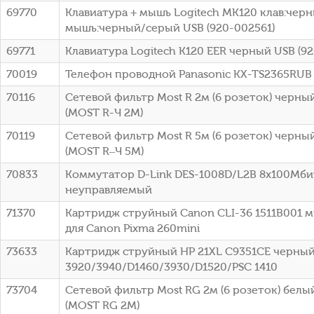
69770
Клавиатура + мышь Logitech MK120 клав:чер
мышь:черный/серый USB (920-002561)
69771
Клавиатура Logitech K120 EER черный USB (9
70019
Телефон проводной Panasonic KX-TS2365RUB
70116
Сетевой фильтр Most R 2м (6 розеток) черный
(МОSТ R-Ч 2М)
70119
Сетевой фильтр Most R 5м (6 розеток) черный
(МОSТ R–Ч 5М)
70833
Коммутатор D-Link DES-1008D/L2B 8x100Мби
неуправляемый
71370
Картридж струйный Canon CLI-36 1511B001 
для Canon Pixma 260mini
73633
Картридж струйный HP 21XL C9351CE черный
3920/3940/D1460/3930/D1520/PSC 1410
73704
Сетевой фильтр Most RG 2м (6 розеток) белый
(МОSТ RG 2М)