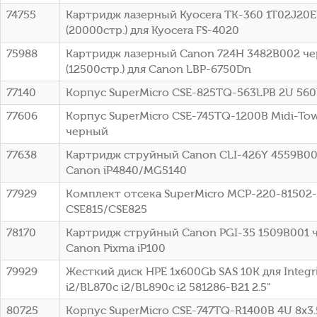
74755
Картридж лазерный Kyocera TK-360 1T02J20
(20000стр.) для Kyocera FS-4020
75988
Картридж лазерный Canon 724H 3482B002 ч
(12500стр.) для Canon LBP-6750Dn
77140
Корпус SuperMicro CSE-825TQ-563LPB 2U 56
77606
Корпус SuperMicro CSE-745TQ-1200B Midi-To
черный
77638
Картридж струйный Canon CLI-426Y 4559B00
Canon iP4840/MG5140
77929
Комплект отсека SuperMicro MCP-220-81502
CSE815/CSE825
78170
Картридж струйный Canon PGI-35 1509B001 
Canon Pixma iP100
79929
Жесткий диск HPE 1x600Gb SAS 10K для Integr
i2/BL870c i2/BL890c i2 581286-B21 2.5"
80725
Корпус SuperMicro CSE-747TQ-R1400B 4U 8x3