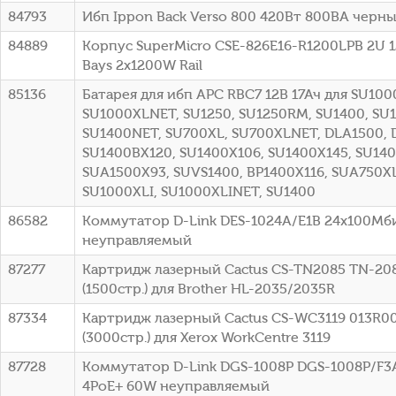
84793
Ибп Ippon Back Verso 800 420Вт 800ВА черный
84889
Корпус SuperMicro CSE-826E16-R1200LPB 2U 1
Bays 2x1200W Rail
85136
Батарея для ибп APC RBC7 12В 17Ач для SU100
SU1000XLNET, SU1250, SU1250RM, SU1400, SU
SU1400NET, SU700XL, SU700XLNET, DLA1500, 
SU1400BX120, SU1400X106, SU1400X145, SU140
SUA1500X93, SUVS1400, BP1400X116, SUA750XL
SU1000XLI, SU1000XLINET, SU1400
86582
Коммутатор D-Link DES-1024A/E1B 24x100Мб
неуправляемый
87277
Картридж лазерный Cactus CS-TN2085 TN-20
(1500стр.) для Brother HL-2035/2035R
87334
Картридж лазерный Cactus CS-WC3119 013R0
(3000стр.) для Xerox WorkCentre 3119
87728
Коммутатор D-Link DGS-1008P DGS-1008P/F3A 
4PoE+ 60W неуправляемый