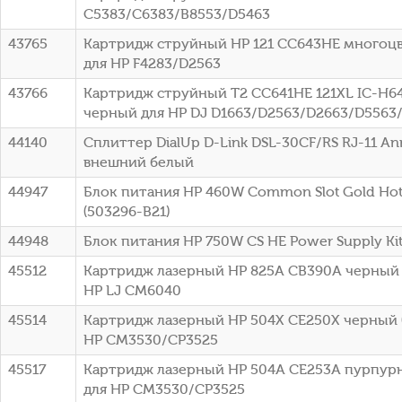
C5383/C6383/B8553/D5463
43765
Картридж струйный HP 121 CC643HE многоцве
для HP F4283/D2563
43766
Картридж струйный T2 CC641HE 121XL IC-H6
черный для HP DJ D1663/D2563/D2663/D5563
44140
Сплиттер DialUp D-Link DSL-30CF/RS RJ-11 A
внешний белый
44947
Блок питания HP 460W Common Slot Gold Hot 
(503296-B21)
44948
Блок питания HP 750W CS HE Power Supply Kit 
45512
Картридж лазерный HP 825A CB390A черный (
HP LJ CM6040
45514
Картридж лазерный HP 504X CE250X черный (
HP CM3530/CP3525
45517
Картридж лазерный HP 504A CE253A пурпурн
для HP CM3530/CP3525