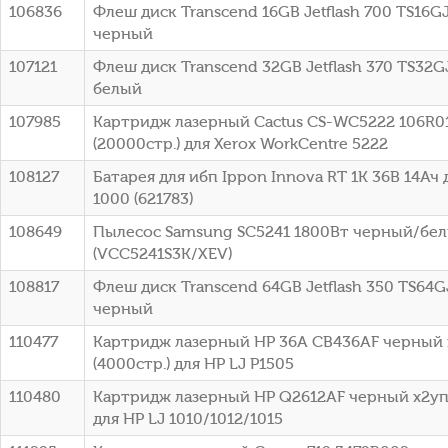
106836
Флеш диск Transcend 16GB Jetflash 700 TS16G
черный
107121
Флеш диск Transcend 32GB Jetflash 370 TS32G
белый
107985
Картридж лазерный Cactus CS-WC5222 106R0
(20000стр.) для Xerox WorkCentre 5222
108127
Батарея для ибп Ippon Innova RT 1K 36В 14Ач 
1000 (621783)
108649
Пылесос Samsung SC5241 1800Вт черный/бе
(VCC5241S3K/XEV)
108817
Флеш диск Transcend 64GB Jetflash 350 TS64G
черный
110477
Картридж лазерный HP 36A CB436AF черный 
(4000стр.) для HP LJ P1505
110480
Картридж лазерный HP Q2612AF черный x2упа
для HP LJ 1010/1012/1015