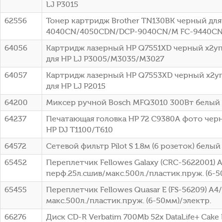
LJ P3015
62556
Тонер картридж Brother TN130BK черный для 
4040CN/4050CDN/DCP-9040CN/M FC-9440CN 
64056
Картридж лазерный HP Q7551XD черный x2упа
для HP LJ P3005/M3035/M3027
64057
Картридж лазерный HP Q7553XD черный x2упа
для HP LJ P2015
64200
Миксер ручной Bosch MFQ3010 300Вт белый
64237
Печатающая головка HP 72 C9380A фото чер
HP DJ T1100/T610
64572
Сетевой фильтр Pilot S 1.8м (6 розеток) белый 
65452
Переплетчик Fellowes Galaxy (CRC-5622001) 
перф.25л.сшив/макс.500л./пластик.пруж. (6-5
65455
Переплетчик Fellowes Quasar E (FS-56209) A4
макс.500л./пластик.пруж. (6-50мм)/электр.
66276
Диск CD-R Verbatim 700Mb 52x DataLife+ Cake B