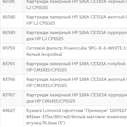
82581
Картридж лазерный HP 126A CE310A черный (1
LJ CP1025
82582
Картридж лазерный HP 126A CE312A желтый (1
HP LJ CP1025
82583
Картридж лазерный HP 126A CE313A пурпурны
для HP LJ CP1025
83759
Сетевой фильтр Powercube SPG-B-6-WHITE 1.9
белый (коробка)
83765
Картридж лазерный HP 128A CE321A голубой (
HP CM1415/CP1525
83766
Картридж лазерный HP 128A CE322A желтый (
HP CM1415/CP1525
83767
Картридж лазерный HP 128A CE323A пурпурны
для HP CM1415/CP1525
84627
Бумага Lomond офсетная "Премиум" 1209127 
841мм-175м/80г/м2/белый матовое инженер
втулка:76.2мм (3")