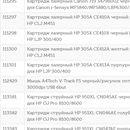
111295
Картридж лазерный Canon 719 3479B002 черн
для Canon i-Sensys MF5840/MF5880/LBP6300
111297
Картридж лазерный HP 305A CE410A черный (
HP CLJ M451
111298
Картридж лазерный HP 305X CE410X черный (
HP LJP 300/400
111300
Картридж лазерный HP 305A CE412A желтый (
HP CLJ M451
111301
Картридж лазерный HP 305A CE413A пурпурн
для HP LJP 300/400
112429
Мышь A4Tech V-Track F5 черный/рисунок оп
3000dpi USB 6but
113581
Картридж струйный HP 950XL CN045AE черны
для HP OJ Pro 8100/8600
113582
Картридж струйный HP 951XL CN046AE голубо
для HP OJ Pro 8100/8600
113583
Картридж струйный HP 951XL CN047AE пурпу