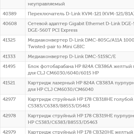
неуправляемый
40389
Переключатель D-Link KVM-121 (KVM-121/B1A
40608
Сетевой адаптер Gigabit Ethernet D-Link DGE
DGE-560T PCI Express
41325
Медиаконвертер D-Link DMC-805G/A11A 1000B
Twisted-pair to Mini GBIC
41333
Медиаконвертер D-Link DMC-515SC/E
41495
Блок фотобарабана HP 824A CB386A желтый 
для CLJ CM6030/6040/6015 HP
41521
Картридж лазерный HP 824A CB383A пурпурн
для HP CLJ CM6030/CM6040
42977
Картридж струйный HP 178 CB318HE голубой (
C5383/C6383/B8553/D5463
42978
Картридж струйный HP 178 CB319HE пурпурны
HP C5383/C6383/B8553/D5463
42979
Картридж струйный HP 178 CB320HE желтый (