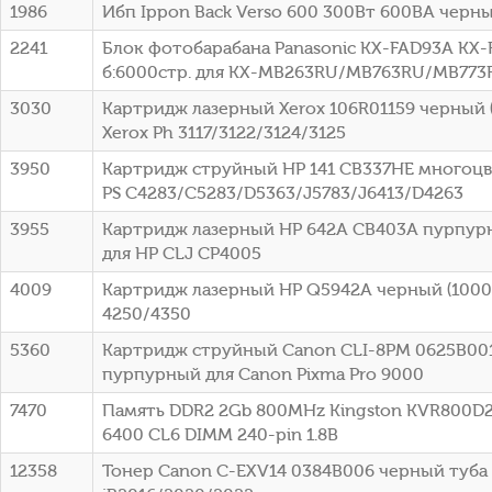
1986
Ибп Ippon Back Verso 600 300Вт 600ВА черный
2241
Блок фотобарабана Panasonic KX-FAD93A KX-
б:6000стр. для KX-MB263RU/MB763RU/MB773R
3030
Картридж лазерный Xerox 106R01159 черный (
Xerox Ph 3117/3122/3124/3125
3950
Картридж струйный HP 141 CB337HE многоцв
PS C4283/C5283/D5363/J5783/J6413/D4263
3955
Картридж лазерный HP 642A CB403A пурпурн
для HP CLJ CP4005
4009
Картридж лазерный HP Q5942A черный (10000
4250/4350
5360
Картридж струйный Canon CLI-8PM 0625B00
пурпурный для Canon Pixma Pro 9000
7470
Память DDR2 2Gb 800MHz Kingston KVR800D2
6400 CL6 DIMM 240-pin 1.8В
12358
Тонер Canon C-EXV14 0384B006 черный туба 