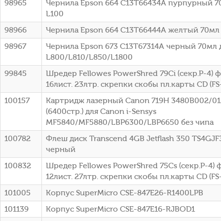
98965
Чернила Epson 664 C13T66434A пурпурный 7
L100
98966
Чернила Epson 664 C13T66444A желтый 70мл 
98967
Чернила Epson 673 C13T67314A черный 70мл 
L800/L810/L850/L1800
99845
Шредер Fellowes PowerShred 79Ci (секр.P-4)
16лист. 23лтр. скрепки скобы пл.карты CD (FS
100157
Картридж лазерный Canon 719H 3480B002/0
(6400стр.) для Canon i-Sensys
MF5840/MF5880/LBP6300/LBP6650 без чипа
100782
Флеш диск Transcend 4GB Jetflash 350 TS4GJF
черный
100832
Шредер Fellowes PowerShred 75Cs (секр.P-4)
12лист. 27лтр. скрепки скобы пл.карты CD (FS
101005
Корпус SuperMicro CSE-847E26-R1400LPB
101139
Корпус SuperMicro CSE-847E16-RJBOD1