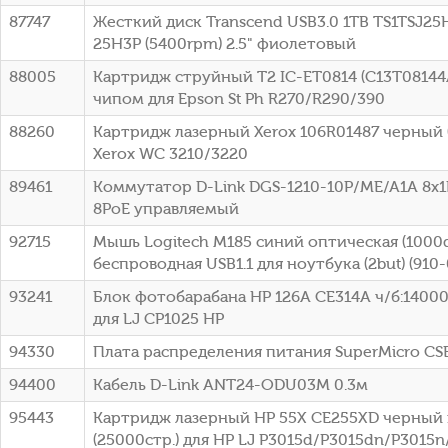
87747
Жесткий диск Transcend USB3.0 1TB TS1TSJ25H
25H3P (5400rpm) 2.5" фиолетовый
88005
Картридж струйный T2 IC-ET0814 (C13T08144
чипом для Epson St Ph R270/R290/390
88260
Картридж лазерный Xerox 106R01487 черный (
Xerox WC 3210/3220
89461
Коммутатор D-Link DGS-1210-10P/ME/A1A 8x1
8PoE управляемый
92715
Мышь Logitech M185 синий оптическая (1000d
беспроводная USB1.1 для ноутбука (2but) (910
93241
Блок фотобарабана HP 126A CE314A ч/б:14000
для LJ CP1025 HP
94330
Плата распределения питания SuperMicro C
94400
Кабель D-Link ANT24-ODU03M 0.3м
95443
Картридж лазерный HP 55X CE255XD черный 
(25000стр.) для HP LJ P3015d/P3015dn/P3015n