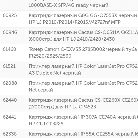
1000BASE-X SFP/4G ready черный
60925
Картридж лазерный G&G GG-Q7553X черный (
HP LJ P2010/P2014/P2015/M2727nf MFP
60946
Картридж лазерный Cactus CS-Q6511A Q6511
(6000стр.) для HP LJ 2410/2420/2430
61460
Тонер Canon C-EXV33 2785B002 черный туба
IR2520/2525/2530
61521
Принтер лазерный HP Color LaserJet Pro CP52
A3 Duplex Net черный
62088
Принтер лазерный HP Color LaserJet Pro CP52
Net серый
62440
Картридж лазерный Cactus CS-CE260X CE260
(17000стр.) для HP LJ CP4525
62441
Картридж лазерный HP 307A CE740A черный (
HP CLJ CP5225
62538
Картридж лазерный HP 55A CE255A черный (6