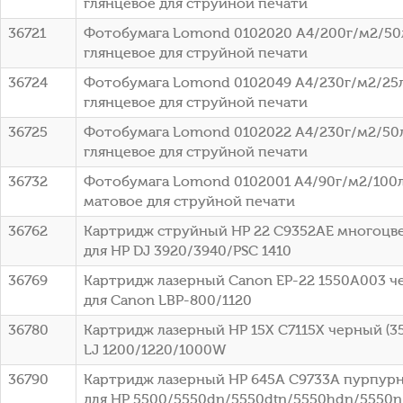
глянцевое для струйной печати
36721
Фотобумага Lomond 0102020 A4/200г/м2/50
глянцевое для струйной печати
36724
Фотобумага Lomond 0102049 A4/230г/м2/25
глянцевое для струйной печати
36725
Фотобумага Lomond 0102022 A4/230г/м2/50
глянцевое для струйной печати
36732
Фотобумага Lomond 0102001 A4/90г/м2/100л
матовое для струйной печати
36762
Картридж струйный HP 22 C9352AE многоцвет
для HP DJ 3920/3940/PSC 1410
36769
Картридж лазерный Canon EP-22 1550A003 че
для Canon LBP-800/1120
36780
Картридж лазерный HP 15X C7115X черный (35
LJ 1200/1220/1000W
36790
Картридж лазерный HP 645A C9733A пурпурны
для HP 5500/5550dn/5550dtn/5550hdn/5550n