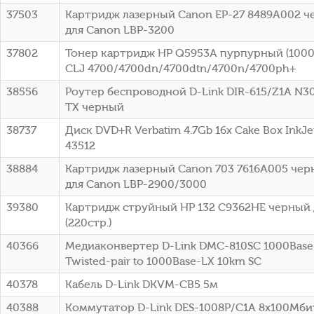
37503
Картридж лазерный Canon EP-27 8489A002 че
для Canon LBP-3200
37802
Тонер картридж HP Q5953A пурпурный (10000
CLJ 4700/4700dn/4700dtn/4700n/4700ph+
38556
Роутер беспроводной D-Link DIR-615/Z1A N3
TX черный
38737
Диск DVD+R Verbatim 4.7Gb 16x Cake Box InkJet
43512
38884
Картридж лазерный Canon 703 7616A005 черн
для Canon LBP-2900/3000
39380
Картридж струйный HP 132 C9362HE черный 
(220стр.)
40366
Медиаконвертер D-Link DMC-810SC 1000Base-
Twisted-pair to 1000Base-LX 10km SC
40378
Кабель D-Link DKVM-CB5 5м
40388
Коммутатор D-Link DES-1008P/C1A 8x100Мби