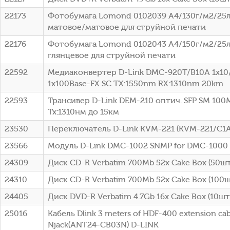
22173
Фотобумага Lomond 0102039 A4/130г/м2/25л
матовое/матовое для струйной печати
22176
Фотобумага Lomond 0102043 A4/150г/м2/25л
глянцевое для струйной печати
22592
Медиаконвертер D-Link DMC-920T/B10A 1x10
1x100Base-FX SC ТХ:1550nm RX:1310nm 20km
22593
Трансивер D-Link DEM-210 оптич. SFP SM 100
Tx:1310нм до 15км
23530
Переключатель D-Link KVM-221 (KVM-221/C1A
23566
Модуль D-Link DMC-1002 SNMP for DMC-1000
24309
Диск CD-R Verbatim 700Mb 52x Cake Box (50шт)
24310
Диск CD-R Verbatim 700Mb 52x Cake Box (100шт
24405
Диск DVD-R Verbatim 4.7Gb 16x Cake Box (10шт)
25016
Кабель Dlink 3 meters of HDF-400 extension cab
Njack(ANT24-CB03N) D-LINK