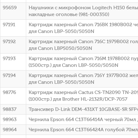
95659
Наушники с микрофоном Logitech H150 белы
накладные оголовье (981-000350)
97191
Картридж лазерный Canon 716BK 1980B002 че
для Canon LBP-5050/5050N
97192
Картридж лазерный Canon 716C 1979B002 голу
для Canon LBP5050/5050N
97193
Картридж лазерный Canon 716M 1978B002 п
(1500стр.) для Canon LBP-5050/5050N
97194
Картридж лазерный Canon 716Y 1977B002 жел
для Canon LBP-5050/5050N
98776
Картридж лазерный Cactus CS-TN2090 TN-20
(1000стр.) для Brother HL-2132R/DCP-7057
98837
Трансивер D-Link DEM-431XT 10GBASE-SR SFP
98963
Чернила Epson 664 C13T66414A черный 70мл 
98964
Чернила Epson 664 C13T66424A голубой 70мл