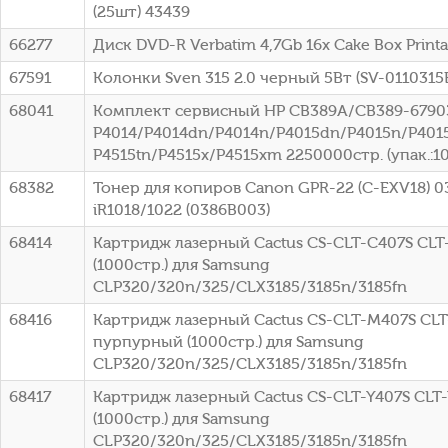
(25шт) 43439
66277
Диск DVD-R Verbatim 4,7Gb 16x Cake Box Printa
67591
Колонки Sven 315 2.0 черный 5Вт (SV-0110315
68041
Комплект сервисный HP CB389A/CB389-67903
P4014/P4014dn/P4014n/P4015dn/P4015n/P4015
P4515tn/P4515x/P4515xm 2250000стр. (упак.:1
68382
Тонер для копиров Canon GPR-22 (C-EXV18) 0
iR1018/1022 (0386B003)
68414
Картридж лазерный Cactus CS-CLT-C407S CLT
(1000стр.) для Samsung
CLP320/320n/325/CLX3185/3185n/3185fn
68416
Картридж лазерный Cactus CS-CLT-M407S CL
пурпурный (1000стр.) для Samsung
CLP320/320n/325/CLX3185/3185n/3185fn
68417
Картридж лазерный Cactus CS-CLT-Y407S CLT
(1000стр.) для Samsung
CLP320/320n/325/CLX3185/3185n/3185fn