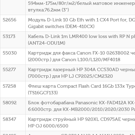
594мм-175м/80г/м2/белый матовое инженер
втулка:76.2мм (3")
52656
Модуль D-Link 10 Gb Eth with 1 CX4 Port for, DG
Gigabit switches (DEM-410CX)
53173
Кабель D-Link 1m LMR400 low loss with RP N p
(ANT24-ODU1M)
55030
Картридж для факса Canon FX-10 0263B002 
(2000стр.) для Canon L100/L120/MF4018
55277
Картридж лазерный HP 304A CC530AD черный
(7000стр.) для HP LJ CP2025/CM2320
57258
Флеш карта Compact Flash Card 16Gb 133x Typ
(TS16GCF133)
58092
Блок фотобарабана Panasonic KX-FAD412A KX
б:6000стр. для KX-MB2000/2010/2020/2030 P
58347
Картридж струйный HP 920XL CD975AE черный
HP OJ 6000/6500