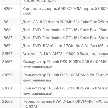
iR2016/2020/2022
14258
Картридж лазерный HP Q5945A черный (18000
4345
15611
Диск CD-R Verbatim 700Mb 52x Cake Box (25шт)
15624
Диск DVD-R Verbatim 4.7Gb 16x Cake Box (25шт
15627
Диск DVD-R Verbatim 4.7Gb 16x Cake Box (50шт
15634
Диск DVD+R Verbatim 4.7Gb 16x Cake Box (25шт
21597
Антенна D-Link ANT24-0800 0.5м однодиапа
21657
Коммутатор D-Link DES-1005D/O2B 5x100Мб
неуправляемый
21658
Коммутатор D-Link DGS-1005D/J2A 5x1Гбит/с
неуправляемый
21661
Коммутатор D-Link DGS-1008D/K2A 8x1Гбит/
неуправляемый
21669
Переключатель KVM D-Link DKVM-4K 4xPC po
4K/B3A)