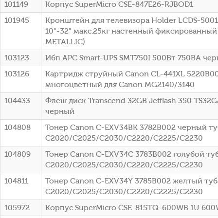
101149
Корпус SuperMicro CSE-847E26-RJBOD1
101945
Кронштейн для телевизора Holder LCDS-500
10"-32" макс.25кг настенный фиксированный
METALLIC)
103123
Ибп APC Smart-UPS SMT750I 500Вт 750ВА че
103126
Картридж струйный Canon CL-441XL 5220B0
многоцветный для Canon MG2140/3140
104433
Флеш диск Transcend 32GB Jetflash 350 TS32G
черный
104808
Тонер Canon C-EXV34BK 3782B002 черный туб
C2020/C2025/C2030/C2220/C2225/C2230
104809
Тонер Canon C-EXV34C 3783B002 голубой туб
C2020/C2025/C2030/C2220/C2225/C2230
104811
Тонер Canon C-EXV34Y 3785B002 желтый туба
C2020/C2025/C2030/C2220/C2225/C2230
105972
Корпус SuperMicro CSE-815TQ-600WB 1U 60