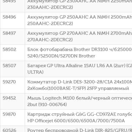
58495
Аккумулятор GP 230AAHC AA NiMH 2250mAh 
230AAHC-2DECRC2)
58496
Аккумулятор GP 250AAHC AA NiMH 2500mAh 
250AAHC-2DECRC2)
58497
Аккумулятор GP 270AAHC AA NiMH 2700mAh 
270AAHC-2DECRC2)
58502
Блок фотобарабана Brother DR3100 ч/б:25000с
5240/5250DN/5270DN Brother
58507
Батарея GP Ultra Alkaline 15AU LR6 AA (2шт) 
ULTRA)
59270
Коммутатор D-Link DES-3200-28/C1A 24x100
2xКомбо(1000BASE-T/SFP) 2SFP управляемый
59452
Мышь Logitech M100 белый/черный оптическ
2but (910-006764)
59870
Картридж струйный G&G GG-CD972AE голубой
HP Officejet 6000/6500/6500A/7000/7500A
60526
Роутер беспроводной D-Link DIR-825/GFRU/