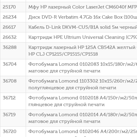
25170
Мфу HP лазерный Color LaserJet CM6040f MFP
26234
Диск DVD-R Verbatim 4.7Gb 16x Cake Box (100шт
26617
Кабель D-Link DKVM-CU5/B1A solid 5м черны
26632
Картридж HPE Ultrium Universal Cleaning (C79
36288
Картридж лазерный HP 125A CB542A желтый (
HP CLJ CP1215/CP1515/CP1518
36704
Фотобумага Lomond 0102083 10x15/180г/м2/
матовое для струйной печати
36708
Фотобумага Lomond 1103302 10x15/260г/м2/
полуглянцевое для струйной печати
36712
Фотобумага Lomond 0102018 A4/150г/м2/50л
глянцевое для струйной печати
36719
Фотобумага Lomond 0102014 A4/180г/м2/50л
матовое для струйной печати
36720
Фотобумага Lomond 0102046 A4/200г/м2/25