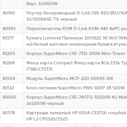
Bays, 2x1400W
80991
Роутер беспроводной D-Link DIR-815/SRU/S1
10/100BASE-TX черный
80993
Переключатель KVM D-Link KVM-440 8xPC po
81177
Бумага Lomond Премиум 1209122 36"(A0) 914
м2/белый матовое инженерная бумага втулка:
81205
Корпус SuperMicro CSE-731I-300B Mini-Tower
81268
Флеш карта Compact Флеш карта 8Gb 133x Typ
(TS8GCF133)
81504
Модуль SuperMicro MCP-220-00043-0N
81512
Блок питания SuperMicro PWS-920P-1R 920W
82000
Корпус SuperMicro CSE-745TQ-R1200B 4U Mid
2x1200W черный
82578
Картридж лазерный HP 650A CE271A голубой (
HP LJ CP5520/5525