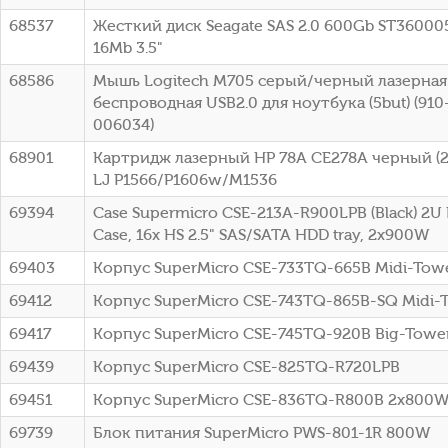
68537
Жесткий диск Seagate SAS 2.0 600Gb ST36000
16Mb 3.5"
68586
Мышь Logitech M705 серый/черный лазерная 
беспроводная USB2.0 для ноутбука (5but) (91
006034)
68901
Картридж лазерный HP 78A CE278A черный (21
LJ P1566/P1606w/M1536
69394
Case Supermicro CSE-213A-R900LPB (Black) 2U
Case, 16x HS 2.5" SAS/SATA HDD tray, 2x900W
69403
Корпус SuperMicro CSE-733TQ-665B Midi-To
69412
Корпус SuperMicro CSE-743TQ-865B-SQ Midi-
69417
Корпус SuperMicro CSE-745TQ-920B Big-Towe
69439
Корпус SuperMicro CSE-825TQ-R720LPB
69451
Корпус SuperMicro CSE-836TQ-R800B 2x800
69739
Блок питания SuperMicro PWS-801-1R 800W