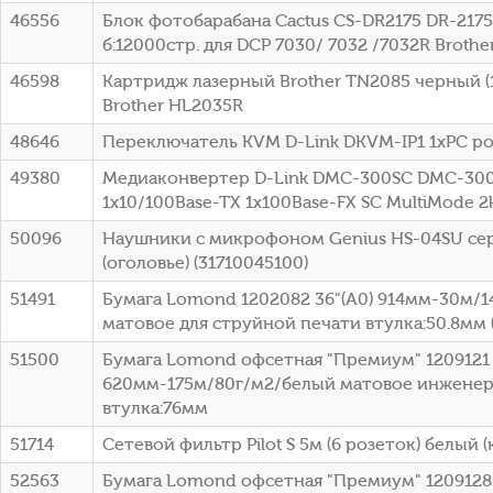
46556
Блок фотобарабана Cactus CS-DR2175 DR-2175
б:12000стр. для DCP 7030/ 7032 /7032R Brothe
46598
Картридж лазерный Brother TN2085 черный (1
Brother HL2035R
48646
Переключатель KVM D-Link DKVM-IP1 1xPC po
49380
Медиаконвертер D-Link DMC-300SC DMC-30
1x10/100Base-TX 1x100Base-FX SC MultiMode 
50096
Наушники с микрофоном Genius HS-04SU се
(оголовье) (31710045100)
51491
Бумага Lomond 1202082 36"(A0) 914мм-30м/
матовое для струйной печати втулка:50.8мм (
51500
Бумага Lomond офсетная "Премиум" 1209121 
620мм-175м/80г/м2/белый матовое инженер
втулка:76мм
51714
Сетевой фильтр Pilot S 5м (6 розеток) белый (
52563
Бумага Lomond офсетная "Премиум" 1209128