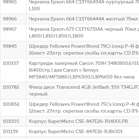
98965
Чернила Epson 664 C13T66434A пурпурный 7
L100
98966
Чернила Epson 664 C13T66444A желтый 70мл 
98967
Чернила Epson 673 C13T67314A черный 70мл 
L800/L810/L850/L1800
99845
Шредер Fellowes PowerShred 79Ci (секр.P-4)
16лист. 23лтр. скрепки скобы пл.карты CD (FS
100157
Картридж лазерный Canon 719H 3480B002/0
(6400стр.) для Canon i-Sensys
MF5840/MF5880/LBP6300/LBP6650 без чипа
100782
Флеш диск Transcend 4GB Jetflash 350 TS4GJF
черный
100832
Шредер Fellowes PowerShred 75Cs (секр.P-4)
12лист. 27лтр. скрепки скобы пл.карты CD (FS
101005
Корпус SuperMicro CSE-847E26-R1400LPB
101139
Корпус SuperMicro CSE-847E16-RJBOD1