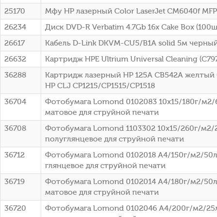
25170
Мфу HP лазерный Color LaserJet CM6040f MFP
26234
Диск DVD-R Verbatim 4.7Gb 16x Cake Box (100шт
26617
Кабель D-Link DKVM-CU5/B1A solid 5м черны
26632
Картридж HPE Ultrium Universal Cleaning (C79
36288
Картридж лазерный HP 125A CB542A желтый (
HP CLJ CP1215/CP1515/CP1518
36704
Фотобумага Lomond 0102083 10x15/180г/м2/
матовое для струйной печати
36708
Фотобумага Lomond 1103302 10x15/260г/м2/
полуглянцевое для струйной печати
36712
Фотобумага Lomond 0102018 A4/150г/м2/50л
глянцевое для струйной печати
36719
Фотобумага Lomond 0102014 A4/180г/м2/50л
матовое для струйной печати
36720
Фотобумага Lomond 0102046 A4/200г/м2/25