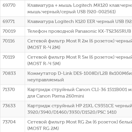
69770
Клавиатура + мышь Logitech MK120 клав:чер
мышь:черный/серый USB (920-002561)
69771
Клавиатура Logitech K120 EER черный USB (9
70019
Телефон проводной Panasonic KX-TS2365RUB
70116
Сетевой фильтр Most R 2м (6 розеток) черный
(МОSТ R-Ч 2М)
70119
Сетевой фильтр Most R 5м (6 розеток) черный
(МОSТ R–Ч 5М)
70833
Коммутатор D-Link DES-1008D/L2B 8x100Мби
неуправляемый
71370
Картридж струйный Canon CLI-36 1511B001 
для Canon Pixma 260mini
73633
Картридж струйный HP 21XL C9351CE черный
3920/3940/D1460/3930/D1520/PSC 1410
73704
Сетевой фильтр Most RG 2м (6 розеток) белый
(МОSТ RG 2М)