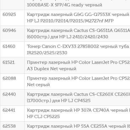
1000BASE-X SFP/4G ready черный
60925
Картридж лазерный G&G GG-Q7553X черный (
HP LJ P2010/P2014/P2015/M2727nf MFP
60946
Картридж лазерный Cactus CS-Q6511A Q6511
(6000стр.) для HP LJ 2410/2420/2430
61460
Тонер Canon C-EXV33 2785B002 черный туба
IR2520/2525/2530
61521
Принтер лазерный HP Color LaserJet Pro CP52
A3 Duplex Net черный
62088
Принтер лазерный HP Color LaserJet Pro CP52
Net серый
62440
Картридж лазерный Cactus CS-CE260X CE260
(17000стр.) для HP LJ CP4525
62441
Картридж лазерный HP 307A CE740A черный (
HP CLJ CP5225
62538
Картридж лазерный HP 55A CE255A черный (6