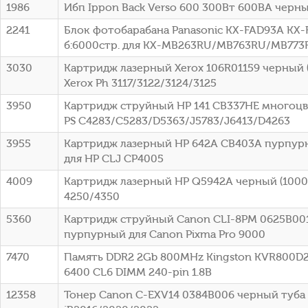
1986
Ибп Ippon Back Verso 600 300Вт 600ВА черный
2241
Блок фотобарабана Panasonic KX-FAD93A KX-
б:6000стр. для KX-MB263RU/MB763RU/MB773R
3030
Картридж лазерный Xerox 106R01159 черный (
Xerox Ph 3117/3122/3124/3125
3950
Картридж струйный HP 141 CB337HE многоцв
PS C4283/C5283/D5363/J5783/J6413/D4263
3955
Картридж лазерный HP 642A CB403A пурпурн
для HP CLJ CP4005
4009
Картридж лазерный HP Q5942A черный (10000
4250/4350
5360
Картридж струйный Canon CLI-8PM 0625B00
пурпурный для Canon Pixma Pro 9000
7470
Память DDR2 2Gb 800MHz Kingston KVR800D2
6400 CL6 DIMM 240-pin 1.8В
12358
Тонер Canon C-EXV14 0384B006 черный туба 