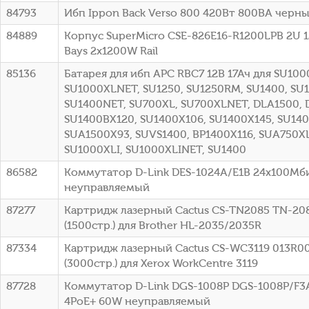
84793
Ибп Ippon Back Verso 800 420Вт 800ВА черный
84889
Корпус SuperMicro CSE-826E16-R1200LPB 2U 1
Bays 2x1200W Rail
85136
Батарея для ибп APC RBC7 12В 17Ач для SU100
SU1000XLNET, SU1250, SU1250RM, SU1400, SU
SU1400NET, SU700XL, SU700XLNET, DLA1500, 
SU1400BX120, SU1400X106, SU1400X145, SU140
SUA1500X93, SUVS1400, BP1400X116, SUA750XL
SU1000XLI, SU1000XLINET, SU1400
86582
Коммутатор D-Link DES-1024A/E1B 24x100Мб
неуправляемый
87277
Картридж лазерный Cactus CS-TN2085 TN-20
(1500стр.) для Brother HL-2035/2035R
87334
Картридж лазерный Cactus CS-WC3119 013R0
(3000стр.) для Xerox WorkCentre 3119
87728
Коммутатор D-Link DGS-1008P DGS-1008P/F3A 
4PoE+ 60W неуправляемый