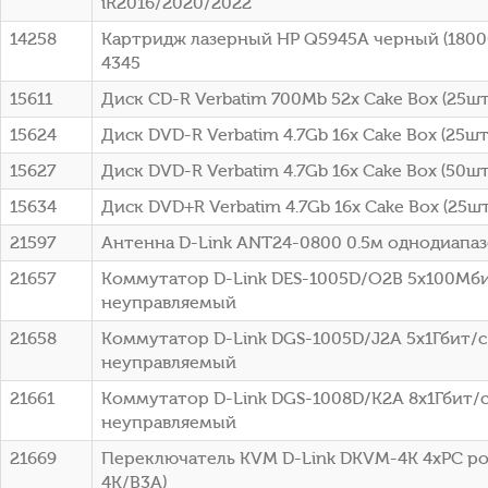
iR2016/2020/2022
14258
Картридж лазерный HP Q5945A черный (18000
4345
15611
Диск CD-R Verbatim 700Mb 52x Cake Box (25шт)
15624
Диск DVD-R Verbatim 4.7Gb 16x Cake Box (25шт
15627
Диск DVD-R Verbatim 4.7Gb 16x Cake Box (50шт
15634
Диск DVD+R Verbatim 4.7Gb 16x Cake Box (25шт
21597
Антенна D-Link ANT24-0800 0.5м однодиапа
21657
Коммутатор D-Link DES-1005D/O2B 5x100Мб
неуправляемый
21658
Коммутатор D-Link DGS-1005D/J2A 5x1Гбит/с
неуправляемый
21661
Коммутатор D-Link DGS-1008D/K2A 8x1Гбит/
неуправляемый
21669
Переключатель KVM D-Link DKVM-4K 4xPC po
4K/B3A)