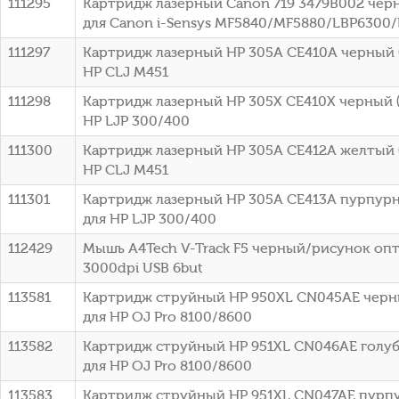
111295
Картридж лазерный Canon 719 3479B002 черн
для Canon i-Sensys MF5840/MF5880/LBP6300
111297
Картридж лазерный HP 305A CE410A черный (
HP CLJ M451
111298
Картридж лазерный HP 305X CE410X черный (
HP LJP 300/400
111300
Картридж лазерный HP 305A CE412A желтый (
HP CLJ M451
111301
Картридж лазерный HP 305A CE413A пурпурн
для HP LJP 300/400
112429
Мышь A4Tech V-Track F5 черный/рисунок оп
3000dpi USB 6but
113581
Картридж струйный HP 950XL CN045AE черны
для HP OJ Pro 8100/8600
113582
Картридж струйный HP 951XL CN046AE голубо
для HP OJ Pro 8100/8600
113583
Картридж струйный HP 951XL CN047AE пурпу