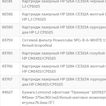
82581
Картридж лазерный HP 126A CE310A черный (1
LJ CP1025
82582
Картридж лазерный HP 126A CE312A желтый (1
HP LJ CP1025
82583
Картридж лазерный HP 126A CE313A пурпурны
для HP LJ CP1025
83759
Сетевой фильтр Powercube SPG-B-6-WHITE 1.9
белый (коробка)
83765
Картридж лазерный HP 128A CE321A голубой (
HP CM1415/CP1525
83766
Картридж лазерный HP 128A CE322A желтый (
HP CM1415/CP1525
83767
Картридж лазерный HP 128A CE323A пурпурны
для HP CM1415/CP1525
84627
Бумага Lomond офсетная "Премиум" 1209127 
841мм-175м/80г/м2/белый матовое инженер
втулка:76.2мм (3")