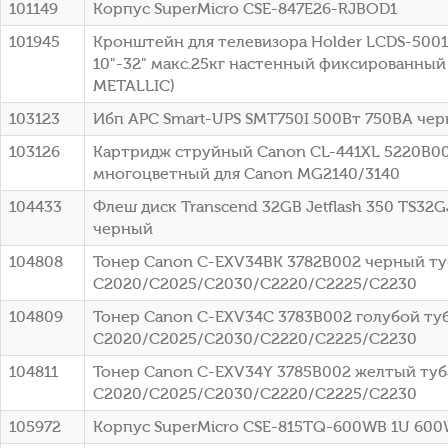
101149
Корпус SuperMicro CSE-847E26-RJBOD1
101945
Кронштейн для телевизора Holder LCDS-500
10"-32" макс.25кг настенный фиксированный
METALLIC)
103123
Ибп APC Smart-UPS SMT750I 500Вт 750ВА че
103126
Картридж струйный Canon CL-441XL 5220B0
многоцветный для Canon MG2140/3140
104433
Флеш диск Transcend 32GB Jetflash 350 TS32G
черный
104808
Тонер Canon C-EXV34BK 3782B002 черный туб
C2020/C2025/C2030/C2220/C2225/C2230
104809
Тонер Canon C-EXV34C 3783B002 голубой туб
C2020/C2025/C2030/C2220/C2225/C2230
104811
Тонер Canon C-EXV34Y 3785B002 желтый туба
C2020/C2025/C2030/C2220/C2225/C2230
105972
Корпус SuperMicro CSE-815TQ-600WB 1U 60