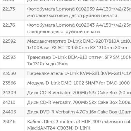
22173
Фотобумага Lomond 0102039 A4/130г/м2/25л
матовое/матовое для струйной печати
22176
Фотобумага Lomond 0102043 A4/150г/м2/25л
глянцевое для струйной печати
22592
Медиаконвертер D-Link DMC-920T/B10A 1x10
1x100Base-FX SC ТХ:1550nm RX:1310nm 20km
22593
Трансивер D-Link DEM-210 оптич. SFP SM 100
Tx:1310нм до 15км
23530
Переключатель D-Link KVM-221 (KVM-221/C1A
23566
Модуль D-Link DMC-1002 SNMP for DMC-1000
24309
Диск CD-R Verbatim 700Mb 52x Cake Box (50шт)
24310
Диск CD-R Verbatim 700Mb 52x Cake Box (100шт
24405
Диск DVD-R Verbatim 4.7Gb 16x Cake Box (10шт)
25016
Кабель Dlink 3 meters of HDF-400 extension cab
Njack(ANT24-CB03N) D-LINK