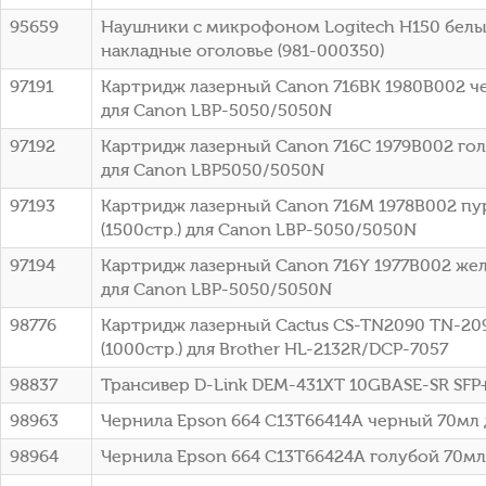
95659
Наушники с микрофоном Logitech H150 белы
накладные оголовье (981-000350)
97191
Картридж лазерный Canon 716BK 1980B002 че
для Canon LBP-5050/5050N
97192
Картридж лазерный Canon 716C 1979B002 голу
для Canon LBP5050/5050N
97193
Картридж лазерный Canon 716M 1978B002 п
(1500стр.) для Canon LBP-5050/5050N
97194
Картридж лазерный Canon 716Y 1977B002 жел
для Canon LBP-5050/5050N
98776
Картридж лазерный Cactus CS-TN2090 TN-20
(1000стр.) для Brother HL-2132R/DCP-7057
98837
Трансивер D-Link DEM-431XT 10GBASE-SR SFP
98963
Чернила Epson 664 C13T66414A черный 70мл 
98964
Чернила Epson 664 C13T66424A голубой 70мл