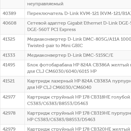
неуправляемый
40389
Переключатель D-Link KVM-121 (KVM-121/B1A
40608
Сетевой адаптер Gigabit Ethernet D-Link DGE
DGE-560T PCI Express
41325
Медиаконвертер D-Link DMC-805G/A11A 1000B
Twisted-pair to Mini GBIC
41333
Медиаконвертер D-Link DMC-515SC/E
41495
Блок фотобарабана HP 824A CB386A желтый 
для CLJ CM6030/6040/6015 HP
41521
Картридж лазерный HP 824A CB383A пурпурн
для HP CLJ CM6030/CM6040
42977
Картридж струйный HP 178 CB318HE голубой (
C5383/C6383/B8553/D5463
42978
Картридж струйный HP 178 CB319HE пурпурны
HP C5383/C6383/B8553/D5463
42979
Картридж струйный HP 178 CB320HE желтый (