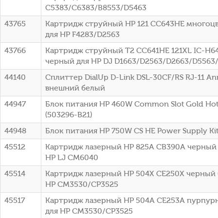
C5383/C6383/B8553/D5463
43765
Картридж струйный HP 121 CC643HE многоцве
для HP F4283/D2563
43766
Картридж струйный T2 CC641HE 121XL IC-H6
черный для HP DJ D1663/D2563/D2663/D5563
44140
Сплиттер DialUp D-Link DSL-30CF/RS RJ-11 A
внешний белый
44947
Блок питания HP 460W Common Slot Gold Hot 
(503296-B21)
44948
Блок питания HP 750W CS HE Power Supply Kit 
45512
Картридж лазерный HP 825A CB390A черный (
HP LJ CM6040
45514
Картридж лазерный HP 504X CE250X черный (
HP CM3530/CP3525
45517
Картридж лазерный HP 504A CE253A пурпурн
для HP CM3530/CP3525