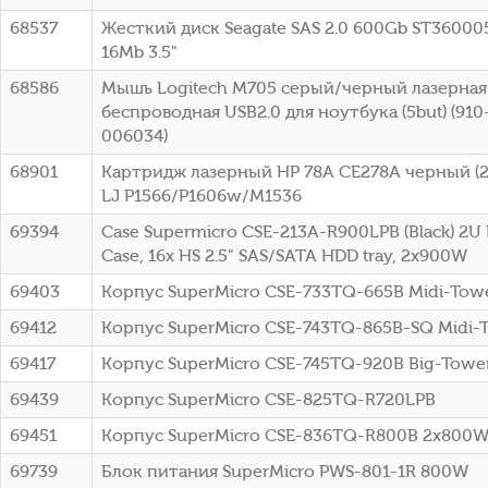
68537
Жесткий диск Seagate SAS 2.0 600Gb ST36000
16Mb 3.5"
68586
Мышь Logitech M705 серый/черный лазерная 
беспроводная USB2.0 для ноутбука (5but) (91
006034)
68901
Картридж лазерный HP 78A CE278A черный (21
LJ P1566/P1606w/M1536
69394
Case Supermicro CSE-213A-R900LPB (Black) 2U
Case, 16x HS 2.5" SAS/SATA HDD tray, 2x900W
69403
Корпус SuperMicro CSE-733TQ-665B Midi-To
69412
Корпус SuperMicro CSE-743TQ-865B-SQ Midi-
69417
Корпус SuperMicro CSE-745TQ-920B Big-Towe
69439
Корпус SuperMicro CSE-825TQ-R720LPB
69451
Корпус SuperMicro CSE-836TQ-R800B 2x800
69739
Блок питания SuperMicro PWS-801-1R 800W