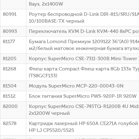
Bays, 2x1400W
80991
Роутер беспроводной D-Link DIR-815/SRU/S1
10/100BASE-TX черный
80993
Переключатель KVM D-Link KVM-440 8xPC po
81177
Бумага Lomond Премиум 1209122 36"(A0) 914
м2/белый матовое инженерная бумага втулка:
81205
Корпус SuperMicro CSE-731I-300B Mini-Tower
81268
Флеш карта Compact Флеш карта 8Gb 133x Typ
(TS8GCF133)
81504
Модуль SuperMicro MCP-220-00043-0N
81512
Блок питания SuperMicro PWS-920P-1R 920W
82000
Корпус SuperMicro CSE-745TQ-R1200B 4U Mid
2x1200W черный
82578
Картридж лазерный HP 650A CE271A голубой (
HP LJ CP5520/5525