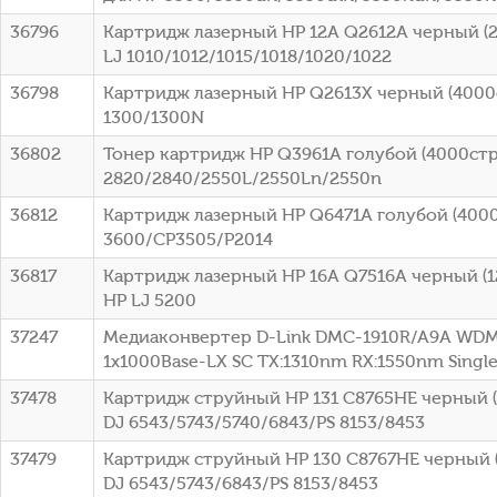
36796
Картридж лазерный HP 12A Q2612A черный (2
LJ 1010/1012/1015/1018/1020/1022
36798
Картридж лазерный HP Q2613X черный (4000ст
1300/1300N
36802
Тонер картридж HP Q3961A голубой (4000стр.
2820/2840/2550L/2550Ln/2550n
36812
Картридж лазерный HP Q6471A голубой (4000с
3600/CP3505/P2014
36817
Картридж лазерный HP 16A Q7516A черный (12
HP LJ 5200
37247
Медиаконвертер D-Link DMC-1910R/A9A WDM
1x1000Base-LX SC ТХ:1310nm RX:1550nm Sing
37478
Картридж струйный HP 131 C8765HE черный (4
DJ 6543/5743/5740/6843/PS 8153/8453
37479
Картридж струйный HP 130 C8767HE черный (
DJ 6543/5743/6843/PS 8153/8453