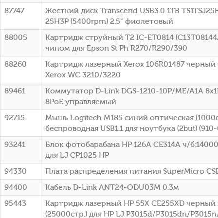
87747
Жесткий диск Transcend USB3.0 1TB TS1TSJ25H
25H3P (5400rpm) 2.5" фиолетовый
88005
Картридж струйный T2 IC-ET0814 (C13T08144
чипом для Epson St Ph R270/R290/390
88260
Картридж лазерный Xerox 106R01487 черный (
Xerox WC 3210/3220
89461
Коммутатор D-Link DGS-1210-10P/ME/A1A 8x1
8PoE управляемый
92715
Мышь Logitech M185 синий оптическая (1000d
беспроводная USB1.1 для ноутбука (2but) (910
93241
Блок фотобарабана HP 126A CE314A ч/б:14000
для LJ CP1025 HP
94330
Плата распределения питания SuperMicro C
94400
Кабель D-Link ANT24-ODU03M 0.3м
95443
Картридж лазерный HP 55X CE255XD черный 
(25000стр.) для HP LJ P3015d/P3015dn/P3015n