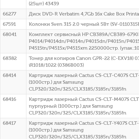
(25шт) 43439
66277
Диск DVD-R Verbatim 4,7Gb 16x Cake Box Printa
67591
Колонки Sven 315 2.0 черный 5Вт (SV-0110315
68041
Комплект сервисный HP CB389A/CB389-67903
P4014/P4014dn/P4014n/P4015dn/P4015n/P4015
P4515tn/P4515x/P4515xm 2250000стр. (упак.:1
68382
Тонер для копиров Canon GPR-22 (C-EXV18) 0
iR1018/1022 (0386B003)
68414
Картридж лазерный Cactus CS-CLT-C407S CLT
(1000стр.) для Samsung
CLP320/320n/325/CLX3185/3185n/3185fn
68416
Картридж лазерный Cactus CS-CLT-M407S CL
пурпурный (1000стр.) для Samsung
CLP320/320n/325/CLX3185/3185n/3185fn
68417
Картридж лазерный Cactus CS-CLT-Y407S CLT
(1000стр.) для Samsung
CLP320/320n/325/CLX3185/3185n/3185fn