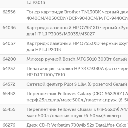
LJ P3015
62556
Тонер картридж Brother TN130BK черный для 
4040CN/4050CDN/DCP-9040CN/M FC-9440CN 
64056
Картридж лазерный HP Q7551XD черный x2упа
для HP LJ P3005/M3035/M3027
64057
Картридж лазерный HP Q7553XD черный x2упа
для HP LJ P2015
64200
Миксер ручной Bosch MFQ3010 300Вт белый
64237
Печатающая головка HP 72 C9380A фото чер
HP DJ T1100/T610
64572
Сетевой фильтр Pilot S 1.8м (6 розеток) белый 
65452
Переплетчик Fellowes Galaxy (CRC-5622001) 
перф.25л.сшив/макс.500л./пластик.пруж. (6-5
65455
Переплетчик Fellowes Quasar E (FS-56209) A4
макс.500л./пластик.пруж. (6-50мм)/электр.
66276
Диск CD-R Verbatim 700Mb 52x DataLife+ Cake B