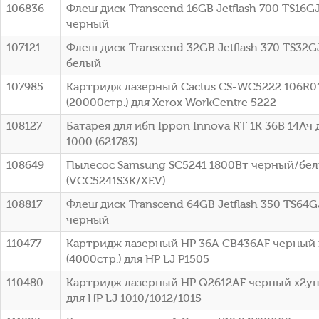
106836
Флеш диск Transcend 16GB Jetflash 700 TS16G
черный
107121
Флеш диск Transcend 32GB Jetflash 370 TS32G
белый
107985
Картридж лазерный Cactus CS-WC5222 106R0
(20000стр.) для Xerox WorkCentre 5222
108127
Батарея для ибп Ippon Innova RT 1K 36В 14Ач 
1000 (621783)
108649
Пылесос Samsung SC5241 1800Вт черный/бе
(VCC5241S3K/XEV)
108817
Флеш диск Transcend 64GB Jetflash 350 TS64G
черный
110477
Картридж лазерный HP 36A CB436AF черный 
(4000стр.) для HP LJ P1505
110480
Картридж лазерный HP Q2612AF черный x2упа
для HP LJ 1010/1012/1015