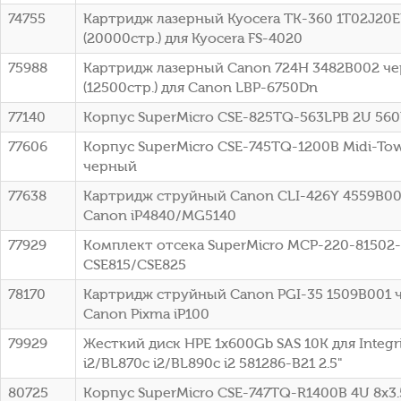
74755
Картридж лазерный Kyocera TK-360 1T02J20
(20000стр.) для Kyocera FS-4020
75988
Картридж лазерный Canon 724H 3482B002 ч
(12500стр.) для Canon LBP-6750Dn
77140
Корпус SuperMicro CSE-825TQ-563LPB 2U 56
77606
Корпус SuperMicro CSE-745TQ-1200B Midi-To
черный
77638
Картридж струйный Canon CLI-426Y 4559B00
Canon iP4840/MG5140
77929
Комплект отсека SuperMicro MCP-220-81502
CSE815/CSE825
78170
Картридж струйный Canon PGI-35 1509B001 
Canon Pixma iP100
79929
Жесткий диск HPE 1x600Gb SAS 10K для Integr
i2/BL870c i2/BL890c i2 581286-B21 2.5"
80725
Корпус SuperMicro CSE-747TQ-R1400B 4U 8x3