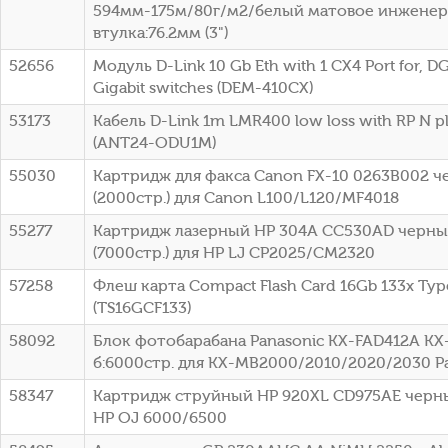
594мм-175м/80г/м2/белый матовое инженер
втулка:76.2мм (3")
52656
Модуль D-Link 10 Gb Eth with 1 CX4 Port for, DG
Gigabit switches (DEM-410CX)
53173
Кабель D-Link 1m LMR400 low loss with RP N p
(ANT24-ODU1M)
55030
Картридж для факса Canon FX-10 0263B002 
(2000стр.) для Canon L100/L120/MF4018
55277
Картридж лазерный HP 304A CC530AD черный
(7000стр.) для HP LJ CP2025/CM2320
57258
Флеш карта Compact Flash Card 16Gb 133x Typ
(TS16GCF133)
58092
Блок фотобарабана Panasonic KX-FAD412A KX
б:6000стр. для KX-MB2000/2010/2020/2030 P
58347
Картридж струйный HP 920XL CD975AE черный
HP OJ 6000/6500