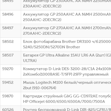
58495
Аккумулятор GP 230AAHC AA NiMH 2250mAh 
230AAHC-2DECRC2)
58496
Аккумулятор GP 250AAHC AA NiMH 2500mAh 
250AAHC-2DECRC2)
58497
Аккумулятор GP 270AAHC AA NiMH 2700mAh 
270AAHC-2DECRC2)
58502
Блок фотобарабана Brother DR3100 ч/б:25000с
5240/5250DN/5270DN Brother
58507
Батарея GP Ultra Alkaline 15AU LR6 AA (2шт) 
ULTRA)
59270
Коммутатор D-Link DES-3200-28/C1A 24x100
2xКомбо(1000BASE-T/SFP) 2SFP управляемый
59452
Мышь Logitech M100 белый/черный оптическ
2but (910-006764)
59870
Картридж струйный G&G GG-CD972AE голубой
HP Officejet 6000/6500/6500A/7000/7500A
60526
Роутер беспроводной D-Link DIR-825/GFRU/