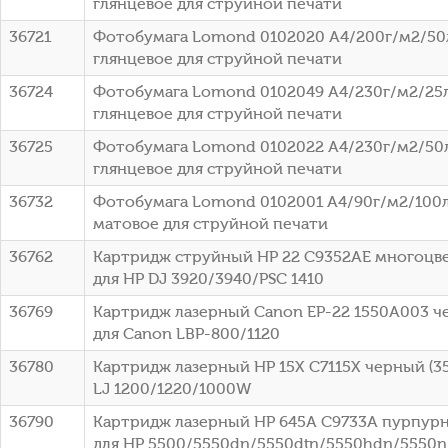
глянцевое для струйной печати
36721
Фотобумага Lomond 0102020 A4/200г/м2/50
глянцевое для струйной печати
36724
Фотобумага Lomond 0102049 A4/230г/м2/25
глянцевое для струйной печати
36725
Фотобумага Lomond 0102022 A4/230г/м2/50
глянцевое для струйной печати
36732
Фотобумага Lomond 0102001 A4/90г/м2/100л
матовое для струйной печати
36762
Картридж струйный HP 22 C9352AE многоцвет
для HP DJ 3920/3940/PSC 1410
36769
Картридж лазерный Canon EP-22 1550A003 че
для Canon LBP-800/1120
36780
Картридж лазерный HP 15X C7115X черный (35
LJ 1200/1220/1000W
36790
Картридж лазерный HP 645A C9733A пурпурны
для HP 5500/5550dn/5550dtn/5550hdn/5550n