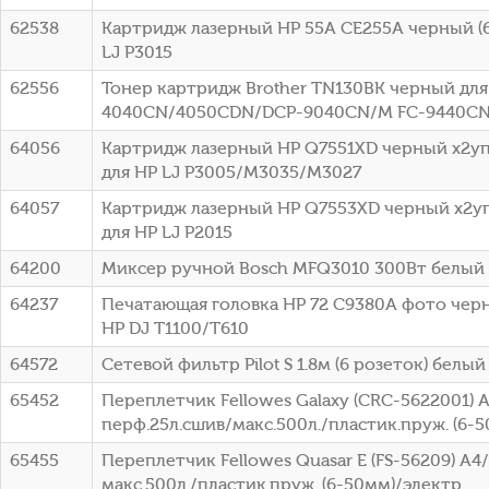
62538
Картридж лазерный HP 55A CE255A черный (6
LJ P3015
62556
Тонер картридж Brother TN130BK черный для 
4040CN/4050CDN/DCP-9040CN/M FC-9440CN 
64056
Картридж лазерный HP Q7551XD черный x2упа
для HP LJ P3005/M3035/M3027
64057
Картридж лазерный HP Q7553XD черный x2упа
для HP LJ P2015
64200
Миксер ручной Bosch MFQ3010 300Вт белый
64237
Печатающая головка HP 72 C9380A фото чер
HP DJ T1100/T610
64572
Сетевой фильтр Pilot S 1.8м (6 розеток) белый 
65452
Переплетчик Fellowes Galaxy (CRC-5622001) 
перф.25л.сшив/макс.500л./пластик.пруж. (6-5
65455
Переплетчик Fellowes Quasar E (FS-56209) A4
макс.500л./пластик.пруж. (6-50мм)/электр.