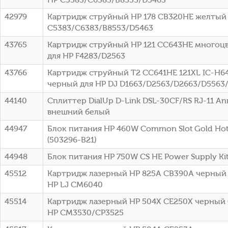
42979
Картридж струйный HP 178 CB320HE желтый (
C5383/C6383/B8553/D5463
43765
Картридж струйный HP 121 CC643HE многоцве
для HP F4283/D2563
43766
Картридж струйный T2 CC641HE 121XL IC-H6
черный для HP DJ D1663/D2563/D2663/D5563
44140
Сплиттер DialUp D-Link DSL-30CF/RS RJ-11 A
внешний белый
44947
Блок питания HP 460W Common Slot Gold Hot 
(503296-B21)
44948
Блок питания HP 750W CS HE Power Supply Kit 
45512
Картридж лазерный HP 825A CB390A черный (
HP LJ CM6040
45514
Картридж лазерный HP 504X CE250X черный (
HP CM3530/CP3525