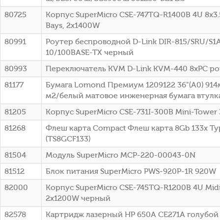
80725
Корпус SuperMicro CSE-747TQ-R1400B 4U 8x3
Bays, 2x1400W
80991
Роутер беспроводной D-Link DIR-815/SRU/S1
10/100BASE-TX черный
80993
Переключатель KVM D-Link KVM-440 8xPC po
81177
Бумага Lomond Премиум 1209122 36"(A0) 914
м2/белый матовое инженерная бумага втулка:
81205
Корпус SuperMicro CSE-731I-300B Mini-Tower
81268
Флеш карта Compact Флеш карта 8Gb 133x Typ
(TS8GCF133)
81504
Модуль SuperMicro MCP-220-00043-0N
81512
Блок питания SuperMicro PWS-920P-1R 920W
82000
Корпус SuperMicro CSE-745TQ-R1200B 4U Mid
2x1200W черный
82578
Картридж лазерный HP 650A CE271A голубой (