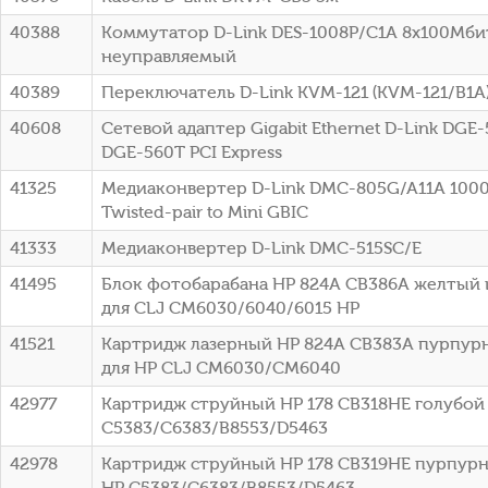
40388
Коммутатор D-Link DES-1008P/C1A 8x100Мби
неуправляемый
40389
Переключатель D-Link KVM-121 (KVM-121/B1A
40608
Сетевой адаптер Gigabit Ethernet D-Link DGE
DGE-560T PCI Express
41325
Медиаконвертер D-Link DMC-805G/A11A 1000B
Twisted-pair to Mini GBIC
41333
Медиаконвертер D-Link DMC-515SC/E
41495
Блок фотобарабана HP 824A CB386A желтый 
для CLJ CM6030/6040/6015 HP
41521
Картридж лазерный HP 824A CB383A пурпурн
для HP CLJ CM6030/CM6040
42977
Картридж струйный HP 178 CB318HE голубой (
C5383/C6383/B8553/D5463
42978
Картридж струйный HP 178 CB319HE пурпурны
HP C5383/C6383/B8553/D5463