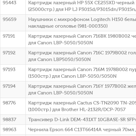
95443
Картридж лазерный HP 55X CE255XD черный 
(25000стр.) для HP LJ P3015d/P3015dn/P3015n
95659
Наушники с микрофоном Logitech H150 белы
накладные оголовье (981-000350)
97191
Картридж лазерный Canon 716BK 1980B002 че
для Canon LBP-5050/5050N
97192
Картридж лазерный Canon 716C 1979B002 голу
для Canon LBP5050/5050N
97193
Картридж лазерный Canon 716M 1978B002 п
(1500стр.) для Canon LBP-5050/5050N
97194
Картридж лазерный Canon 716Y 1977B002 жел
для Canon LBP-5050/5050N
98776
Картридж лазерный Cactus CS-TN2090 TN-20
(1000стр.) для Brother HL-2132R/DCP-7057
98837
Трансивер D-Link DEM-431XT 10GBASE-SR SFP
98963
Чернила Epson 664 C13T66414A черный 70мл 