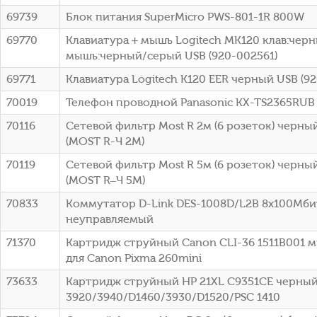
69739
Блок питания SuperMicro PWS-801-1R 800W
69770
Клавиатура + мышь Logitech MK120 клав:чер
мышь:черный/серый USB (920-002561)
69771
Клавиатура Logitech K120 EER черный USB (9
70019
Телефон проводной Panasonic KX-TS2365RUB
70116
Сетевой фильтр Most R 2м (6 розеток) черный
(МОSТ R-Ч 2М)
70119
Сетевой фильтр Most R 5м (6 розеток) черный
(МОSТ R–Ч 5М)
70833
Коммутатор D-Link DES-1008D/L2B 8x100Мби
неуправляемый
71370
Картридж струйный Canon CLI-36 1511B001 
для Canon Pixma 260mini
73633
Картридж струйный HP 21XL C9351CE черный
3920/3940/D1460/3930/D1520/PSC 1410