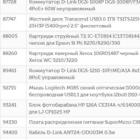
87728
Коммутатор D-Link DGS-1008P DGS-1008P/F3A 
4PoE+ 60W неуправляемый
87747
Жесткий диск Transcend USB3.0 1TB TS1TSJ25H
25H3P (5400rpm) 2.5" фиолетовый
88005
Картридж струйный T2 IC-ET0814 (C13T08144
чипом для Epson St Ph R270/R290/390
88260
Картридж лазерный Xerox 106R01487 черный (
Xerox WC 3210/3220
89461
Коммутатор D-Link DGS-1210-10P/ME/A1A 8x1
8PoE управляемый
92715
Мышь Logitech M185 синий оптическая (1000d
беспроводная USB1.1 для ноутбука (2but) (910
93241
Блок фотобарабана HP 126A CE314A ч/б:14000
для LJ CP1025 HP
94330
Плата распределения питания SuperMicro C
94400
Кабель D-Link ANT24-ODU03M 0.3м