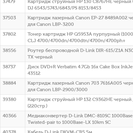
37479
Картридж струйный HP 130 C8767HE черный (
DJ 6543/5743/6843/PS 8153/8453
37503
Картридж лазерный Canon EP-27 8489A002 че
для Canon LBP-3200
37802
Тонер картридж HP Q5953A пурпурный (10000
CLJ 4700/4700dn/4700dtn/4700n/4700ph+
38556
Роутер беспроводной D-Link DIR-615/Z1A N3
TX черный
38737
Диск DVD+R Verbatim 4.7Gb 16x Cake Box InkJet
43512
38884
Картридж лазерный Canon 703 7616A005 черн
для Canon LBP-2900/3000
39380
Картридж струйный HP 132 C9362HE черный 
(220стр.)
40366
Медиаконвертер D-Link DMC-810SC 1000Base-
Twisted-pair to 1000Base-LX 10km SC
40378
Кабель D-Link DKVM-CB5 5м