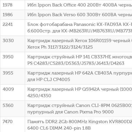
1978
Ибп Ippon Back Office 400 200Вт 400ВА черны
1986
Ибп Ippon Back Verso 600 300Вт 600ВА черный
2241
Блок фотобарабана Panasonic KX-FAD93A KX-
б:6000стр. для KX-MB263RU/MB763RU/MB773R
3030
Картридж лазерный Xerox 106R01159 черный (
Xerox Ph 3117/3122/3124/3125
3950
Картридж струйный HP 141 CB337HE многоцв
PS C4283/C5283/D5363/J5783/J6413/D4263
3955
Картридж лазерный HP 642A CB403A пурпурн
для HP CLJ CP4005
4009
Картридж лазерный HP Q5942A черный (10000
4250/4350
5360
Картридж струйный Canon CLI-8PM 0625B00
пурпурный для Canon Pixma Pro 9000
7470
Память DDR2 2Gb 800MHz Kingston KVR800D2
6400 CL6 DIMM 240-pin 1.8В