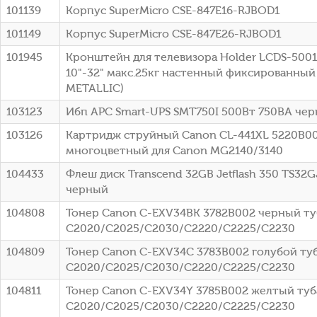
101139
Корпус SuperMicro CSE-847E16-RJBOD1
101149
Корпус SuperMicro CSE-847E26-RJBOD1
101945
Кронштейн для телевизора Holder LCDS-500
10"-32" макс.25кг настенный фиксированный
METALLIC)
103123
Ибп APC Smart-UPS SMT750I 500Вт 750ВА че
103126
Картридж струйный Canon CL-441XL 5220B0
многоцветный для Canon MG2140/3140
104433
Флеш диск Transcend 32GB Jetflash 350 TS32G
черный
104808
Тонер Canon C-EXV34BK 3782B002 черный туб
C2020/C2025/C2030/C2220/C2225/C2230
104809
Тонер Canon C-EXV34C 3783B002 голубой туб
C2020/C2025/C2030/C2220/C2225/C2230
104811
Тонер Canon C-EXV34Y 3785B002 желтый туба
C2020/C2025/C2030/C2220/C2225/C2230