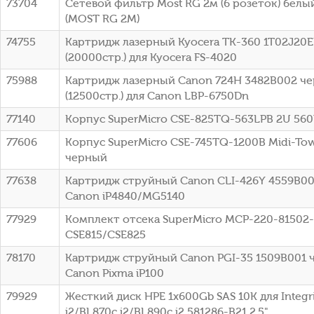
73704
Сетевой фильтр Most RG 2м (6 розеток) белый
(МОSТ RG 2М)
74755
Картридж лазерный Kyocera TK-360 1T02J20
(20000стр.) для Kyocera FS-4020
75988
Картридж лазерный Canon 724H 3482B002 ч
(12500стр.) для Canon LBP-6750Dn
77140
Корпус SuperMicro CSE-825TQ-563LPB 2U 56
77606
Корпус SuperMicro CSE-745TQ-1200B Midi-To
черный
77638
Картридж струйный Canon CLI-426Y 4559B00
Canon iP4840/MG5140
77929
Комплект отсека SuperMicro MCP-220-81502
CSE815/CSE825
78170
Картридж струйный Canon PGI-35 1509B001 
Canon Pixma iP100
79929
Жесткий диск HPE 1x600Gb SAS 10K для Integr
i2/BL870c i2/BL890c i2 581286-B21 2.5"