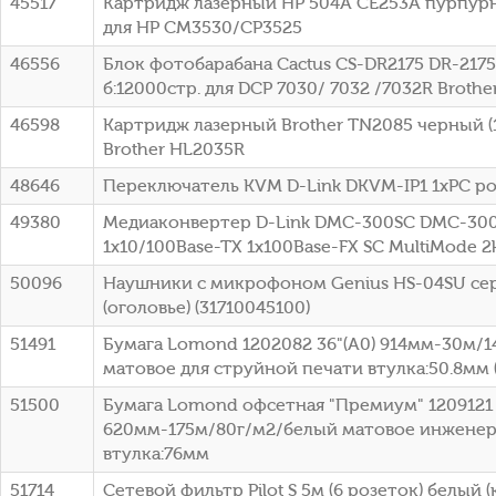
45517
Картридж лазерный HP 504A CE253A пурпурн
для HP CM3530/CP3525
46556
Блок фотобарабана Cactus CS-DR2175 DR-2175
б:12000стр. для DCP 7030/ 7032 /7032R Brothe
46598
Картридж лазерный Brother TN2085 черный (1
Brother HL2035R
48646
Переключатель KVM D-Link DKVM-IP1 1xPC po
49380
Медиаконвертер D-Link DMC-300SC DMC-30
1x10/100Base-TX 1x100Base-FX SC MultiMode 
50096
Наушники с микрофоном Genius HS-04SU се
(оголовье) (31710045100)
51491
Бумага Lomond 1202082 36"(A0) 914мм-30м/
матовое для струйной печати втулка:50.8мм (
51500
Бумага Lomond офсетная "Премиум" 1209121 
620мм-175м/80г/м2/белый матовое инженер
втулка:76мм
51714
Сетевой фильтр Pilot S 5м (6 розеток) белый (