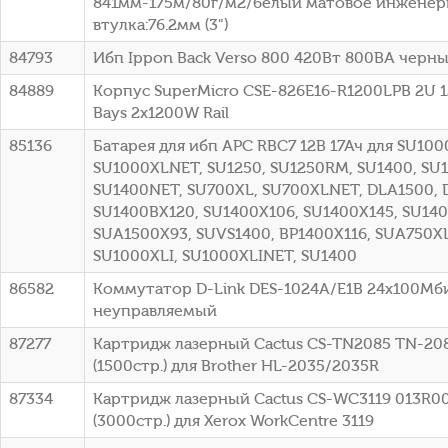
841мм-175м/80г/м2/белый матовое инженер
втулка:76.2мм (3")
84793
Ибп Ippon Back Verso 800 420Вт 800ВА черный
84889
Корпус SuperMicro CSE-826E16-R1200LPB 2U 1
Bays 2x1200W Rail
85136
Батарея для ибп APC RBC7 12В 17Ач для SU100
SU1000XLNET, SU1250, SU1250RM, SU1400, SU
SU1400NET, SU700XL, SU700XLNET, DLA1500, 
SU1400BX120, SU1400X106, SU1400X145, SU140
SUA1500X93, SUVS1400, BP1400X116, SUA750XL
SU1000XLI, SU1000XLINET, SU1400
86582
Коммутатор D-Link DES-1024A/E1B 24x100Мб
неуправляемый
87277
Картридж лазерный Cactus CS-TN2085 TN-20
(1500стр.) для Brother HL-2035/2035R
87334
Картридж лазерный Cactus CS-WC3119 013R0
(3000стр.) для Xerox WorkCentre 3119