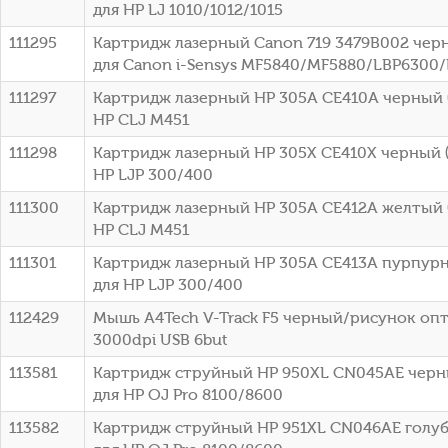
для HP LJ 1010/1012/1015
111295
Картридж лазерный Canon 719 3479B002 черн
для Canon i-Sensys MF5840/MF5880/LBP6300
111297
Картридж лазерный HP 305A CE410A черный (
HP CLJ M451
111298
Картридж лазерный HP 305X CE410X черный (
HP LJP 300/400
111300
Картридж лазерный HP 305A CE412A желтый (
HP CLJ M451
111301
Картридж лазерный HP 305A CE413A пурпурн
для HP LJP 300/400
112429
Мышь A4Tech V-Track F5 черный/рисунок оп
3000dpi USB 6but
113581
Картридж струйный HP 950XL CN045AE черны
для HP OJ Pro 8100/8600
113582
Картридж струйный HP 951XL CN046AE голубо