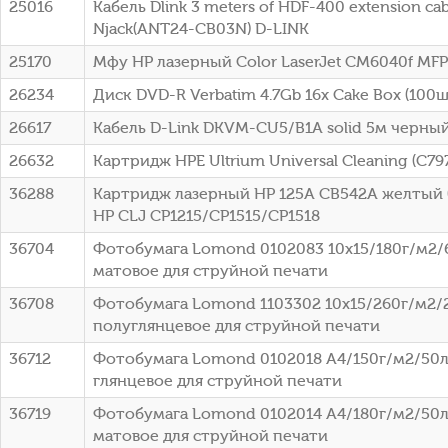
25016
Кабель Dlink 3 meters of HDF-400 extension cab
Njack(ANT24-CB03N) D-LINK
25170
Мфу HP лазерный Color LaserJet CM6040f MFP
26234
Диск DVD-R Verbatim 4.7Gb 16x Cake Box (100шт
26617
Кабель D-Link DKVM-CU5/B1A solid 5м черны
26632
Картридж HPE Ultrium Universal Cleaning (C79
36288
Картридж лазерный HP 125A CB542A желтый (
HP CLJ CP1215/CP1515/CP1518
36704
Фотобумага Lomond 0102083 10x15/180г/м2/
матовое для струйной печати
36708
Фотобумага Lomond 1103302 10x15/260г/м2/
полуглянцевое для струйной печати
36712
Фотобумага Lomond 0102018 A4/150г/м2/50л
глянцевое для струйной печати
36719
Фотобумага Lomond 0102014 A4/180г/м2/50л
матовое для струйной печати