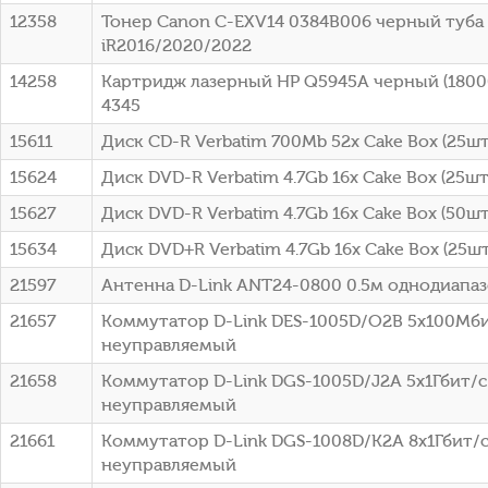
12358
Тонер Canon C-EXV14 0384B006 черный туба 
iR2016/2020/2022
14258
Картридж лазерный HP Q5945A черный (18000
4345
15611
Диск CD-R Verbatim 700Mb 52x Cake Box (25шт)
15624
Диск DVD-R Verbatim 4.7Gb 16x Cake Box (25шт
15627
Диск DVD-R Verbatim 4.7Gb 16x Cake Box (50шт
15634
Диск DVD+R Verbatim 4.7Gb 16x Cake Box (25шт
21597
Антенна D-Link ANT24-0800 0.5м однодиапа
21657
Коммутатор D-Link DES-1005D/O2B 5x100Мб
неуправляемый
21658
Коммутатор D-Link DGS-1005D/J2A 5x1Гбит/с
неуправляемый
21661
Коммутатор D-Link DGS-1008D/K2A 8x1Гбит/
неуправляемый