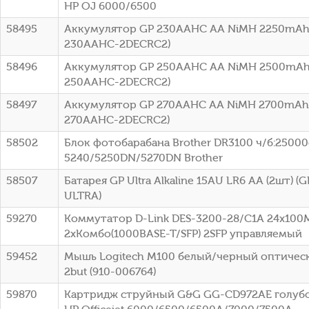
HP OJ 6000/6500
58495
Аккумулятор GP 230AAHC AA NiMH 2250mAh 
230AAHC-2DECRC2)
58496
Аккумулятор GP 250AAHC AA NiMH 2500mAh 
250AAHC-2DECRC2)
58497
Аккумулятор GP 270AAHC AA NiMH 2700mAh 
270AAHC-2DECRC2)
58502
Блок фотобарабана Brother DR3100 ч/б:25000с
5240/5250DN/5270DN Brother
58507
Батарея GP Ultra Alkaline 15AU LR6 AA (2шт) 
ULTRA)
59270
Коммутатор D-Link DES-3200-28/C1A 24x100
2xКомбо(1000BASE-T/SFP) 2SFP управляемый
59452
Мышь Logitech M100 белый/черный оптическ
2but (910-006764)
59870
Картридж струйный G&G GG-CD972AE голубой