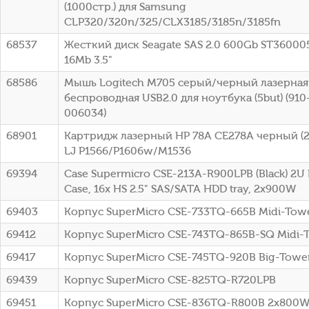
(1000стр.) для Samsung
CLP320/320n/325/CLX3185/3185n/3185fn
68537
Жесткий диск Seagate SAS 2.0 600Gb ST36000
16Mb 3.5"
68586
Мышь Logitech M705 серый/черный лазерная 
беспроводная USB2.0 для ноутбука (5but) (91
006034)
68901
Картридж лазерный HP 78A CE278A черный (21
LJ P1566/P1606w/M1536
69394
Case Supermicro CSE-213A-R900LPB (Black) 2U
Case, 16x HS 2.5" SAS/SATA HDD tray, 2x900W
69403
Корпус SuperMicro CSE-733TQ-665B Midi-To
69412
Корпус SuperMicro CSE-743TQ-865B-SQ Midi-
69417
Корпус SuperMicro CSE-745TQ-920B Big-Towe
69439
Корпус SuperMicro CSE-825TQ-R720LPB
69451
Корпус SuperMicro CSE-836TQ-R800B 2x800