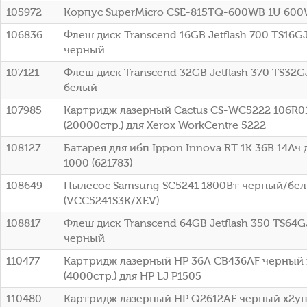
105972
Корпус SuperMicro CSE-815TQ-600WB 1U 60
106836
Флеш диск Transcend 16GB Jetflash 700 TS16G
черный
107121
Флеш диск Transcend 32GB Jetflash 370 TS32G
белый
107985
Картридж лазерный Cactus CS-WC5222 106R0
(20000стр.) для Xerox WorkCentre 5222
108127
Батарея для ибп Ippon Innova RT 1K 36В 14Ач 
1000 (621783)
108649
Пылесос Samsung SC5241 1800Вт черный/бе
(VCC5241S3K/XEV)
108817
Флеш диск Transcend 64GB Jetflash 350 TS64G
черный
110477
Картридж лазерный HP 36A CB436AF черный 
(4000стр.) для HP LJ P1505
110480
Картридж лазерный HP Q2612AF черный x2упа