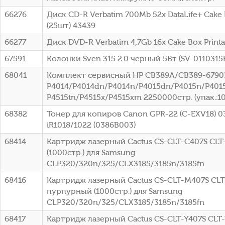
66276
Диск CD-R Verbatim 700Mb 52x DataLife+ Cake B
(25шт) 43439
66277
Диск DVD-R Verbatim 4,7Gb 16x Cake Box Printa
67591
Колонки Sven 315 2.0 черный 5Вт (SV-0110315
68041
Комплект сервисный HP CB389A/CB389-67903
P4014/P4014dn/P4014n/P4015dn/P4015n/P4015
P4515tn/P4515x/P4515xm 2250000стр. (упак.:1
68382
Тонер для копиров Canon GPR-22 (C-EXV18) 0
iR1018/1022 (0386B003)
68414
Картридж лазерный Cactus CS-CLT-C407S CLT
(1000стр.) для Samsung
CLP320/320n/325/CLX3185/3185n/3185fn
68416
Картридж лазерный Cactus CS-CLT-M407S CL
пурпурный (1000стр.) для Samsung
CLP320/320n/325/CLX3185/3185n/3185fn
68417
Картридж лазерный Cactus CS-CLT-Y407S CLT