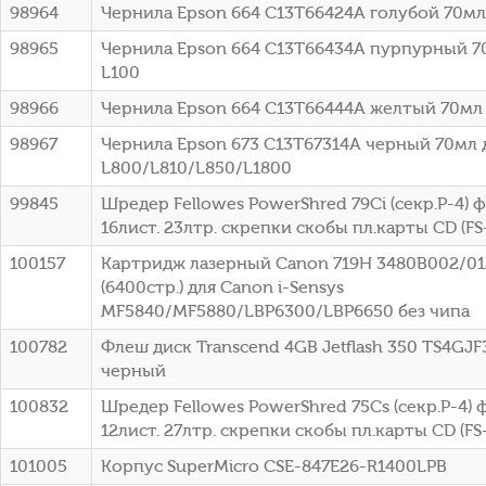
98964
Чернила Epson 664 C13T66424A голубой 70мл
98965
Чернила Epson 664 C13T66434A пурпурный 7
L100
98966
Чернила Epson 664 C13T66444A желтый 70мл 
98967
Чернила Epson 673 C13T67314A черный 70мл 
L800/L810/L850/L1800
99845
Шредер Fellowes PowerShred 79Ci (секр.P-4)
16лист. 23лтр. скрепки скобы пл.карты CD (FS
100157
Картридж лазерный Canon 719H 3480B002/0
(6400стр.) для Canon i-Sensys
MF5840/MF5880/LBP6300/LBP6650 без чипа
100782
Флеш диск Transcend 4GB Jetflash 350 TS4GJF
черный
100832
Шредер Fellowes PowerShred 75Cs (секр.P-4)
12лист. 27лтр. скрепки скобы пл.карты CD (FS
101005
Корпус SuperMicro CSE-847E26-R1400LPB