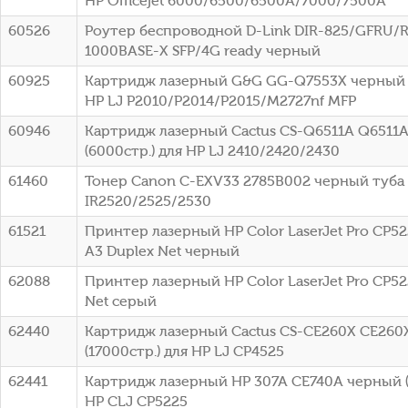
HP Officejet 6000/6500/6500A/7000/7500A
60526
Роутер беспроводной D-Link DIR-825/GFRU/
1000BASE-X SFP/4G ready черный
60925
Картридж лазерный G&G GG-Q7553X черный (
HP LJ P2010/P2014/P2015/M2727nf MFP
60946
Картридж лазерный Cactus CS-Q6511A Q6511
(6000стр.) для HP LJ 2410/2420/2430
61460
Тонер Canon C-EXV33 2785B002 черный туба
IR2520/2525/2530
61521
Принтер лазерный HP Color LaserJet Pro CP52
A3 Duplex Net черный
62088
Принтер лазерный HP Color LaserJet Pro CP52
Net серый
62440
Картридж лазерный Cactus CS-CE260X CE260
(17000стр.) для HP LJ CP4525
62441
Картридж лазерный HP 307A CE740A черный (
HP CLJ CP5225