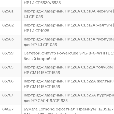
HP LJ CP5520/5525
82581
Картридж лазерный HP 126A CE310A черный (1
LJ CP1025
82582
Картридж лазерный HP 126A CE312A желтый (1
HP LJ CP1025
82583
Картридж лазерный HP 126A CE313A пурпурны
для HP LJ CP1025
83759
Сетевой фильтр Powercube SPG-B-6-WHITE 1.9
белый (коробка)
83765
Картридж лазерный HP 128A CE321A голубой (
HP CM1415/CP1525
83766
Картридж лазерный HP 128A CE322A желтый (
HP CM1415/CP1525
83767
Картридж лазерный HP 128A CE323A пурпурны
для HP CM1415/CP1525
84627
Бумага Lomond офсетная "Премиум" 1209127 