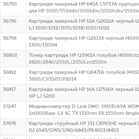
36790
Картридж лазерный HP 645A C9733A пурпурны
для HP 5500/5550dn/5550dtn/5550hdn/5550n
36796
Картридж лазерный HP 12A Q2612A черный (2
LJ 1010/1012/1015/1018/1020/1022
36798
Картридж лазерный HP Q2613X черный (4000ст
1300/1300N
36802
Тонер картридж HP Q3961A голубой (4000стр.
2820/2840/2550L/2550Ln/2550n
36812
Картридж лазерный HP Q6471A голубой (4000с
3600/CP3505/P2014
36817
Картридж лазерный HP 16A Q7516A черный (12
HP LJ 5200
37247
Медиаконвертер D-Link DMC-1910R/A9A WDM
1x1000Base-LX SC ТХ:1310nm RX:1550nm Sing
37478
Картридж струйный HP 131 C8765HE черный (4
DJ 6543/5743/5740/6843/PS 8153/8453