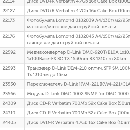
22114
Диск DVD+R Verbatim 4.7Gb 16x Cake Box (100ш
22127
Диск DVD+R Verbatim 4.7Gb 16x Cake Box (10шт)
22173
Фотобумага Lomond 0102039 A4/130г/м2/25л
матовое/матовое для струйной печати
22176
Фотобумага Lomond 0102043 A4/150г/м2/25л
глянцевое для струйной печати
22592
Медиаконвертер D-Link DMC-920T/B10A 1x10
1x100Base-FX SC ТХ:1550nm RX:1310nm 20km
22593
Трансивер D-Link DEM-210 оптич. SFP SM 100
Tx:1310нм до 15км
23530
Переключатель D-Link KVM-221 (KVM-221/C1A
23566
Модуль D-Link DMC-1002 SNMP for DMC-1000
24309
Диск CD-R Verbatim 700Mb 52x Cake Box (50шт)
24310
Диск CD-R Verbatim 700Mb 52x Cake Box (100шт
24405
Диск DVD-R Verbatim 4.7Gb 16x Cake Box (10шт)