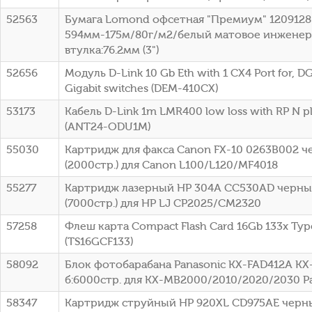
52563
Бумага Lomond офсетная "Премиум" 1209128
594мм-175м/80г/м2/белый матовое инженер
втулка:76.2мм (3")
52656
Модуль D-Link 10 Gb Eth with 1 CX4 Port for, DG
Gigabit switches (DEM-410CX)
53173
Кабель D-Link 1m LMR400 low loss with RP N p
(ANT24-ODU1M)
55030
Картридж для факса Canon FX-10 0263B002 
(2000стр.) для Canon L100/L120/MF4018
55277
Картридж лазерный HP 304A CC530AD черный
(7000стр.) для HP LJ CP2025/CM2320
57258
Флеш карта Compact Flash Card 16Gb 133x Typ
(TS16GCF133)
58092
Блок фотобарабана Panasonic KX-FAD412A KX
б:6000стр. для KX-MB2000/2010/2020/2030 P
58347
Картридж струйный HP 920XL CD975AE черный