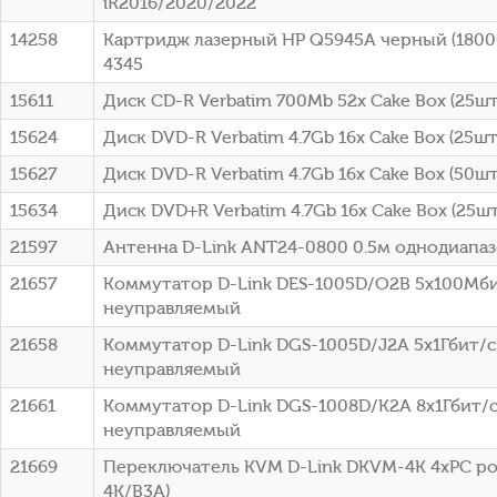
iR2016/2020/2022
14258
Картридж лазерный HP Q5945A черный (18000
4345
15611
Диск CD-R Verbatim 700Mb 52x Cake Box (25шт)
15624
Диск DVD-R Verbatim 4.7Gb 16x Cake Box (25шт
15627
Диск DVD-R Verbatim 4.7Gb 16x Cake Box (50шт
15634
Диск DVD+R Verbatim 4.7Gb 16x Cake Box (25шт
21597
Антенна D-Link ANT24-0800 0.5м однодиапа
21657
Коммутатор D-Link DES-1005D/O2B 5x100Мб
неуправляемый
21658
Коммутатор D-Link DGS-1005D/J2A 5x1Гбит/с
неуправляемый
21661
Коммутатор D-Link DGS-1008D/K2A 8x1Гбит/
неуправляемый
21669
Переключатель KVM D-Link DKVM-4K 4xPC po
4K/B3A)