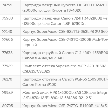
74755
Картридж лазерный Kyocera TK-360 1T02J20
(20000стр.) для Kyocera FS-4020
75988
Картридж лазерный Canon 724H 3482B002 ч
(12500стр.) для Canon LBP-6750Dn
77140
Корпус SuperMicro CSE-825TQ-563LPB 2U 56
77606
Корпус SuperMicro CSE-745TQ-1200B Midi-To
черный
77638
Картридж струйный Canon CLI-426Y 4559B00
Canon iP4840/MG5140
77929
Комплект отсека SuperMicro MCP-220-81502
CSE815/CSE825
78170
Картридж струйный Canon PGI-35 1509B001 
Canon Pixma iP100
79929
Жесткий диск HPE 1x600Gb SAS 10K для Integr
i2/BL870c i2/BL890c i2 581286-B21 2.5"
80725
Корпус SuperMicro CSE-747TQ-R1400B 4U 8x3