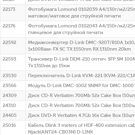
22173
Фотобумага Lomond 0102039 A4/130г/м2/25л
матовое/матовое для струйной печати
22176
Фотобумага Lomond 0102043 A4/150г/м2/25л
глянцевое для струйной печати
22592
Медиаконвертер D-Link DMC-920T/B10A 1x10
1x100Base-FX SC ТХ:1550nm RX:1310nm 20km
22593
Трансивер D-Link DEM-210 оптич. SFP SM 100
Tx:1310нм до 15км
23530
Переключатель D-Link KVM-221 (KVM-221/C1A
23566
Модуль D-Link DMC-1002 SNMP for DMC-1000
24309
Диск CD-R Verbatim 700Mb 52x Cake Box (50шт)
24310
Диск CD-R Verbatim 700Mb 52x Cake Box (100шт
24405
Диск DVD-R Verbatim 4.7Gb 16x Cake Box (10шт)
25016
Кабель Dlink 3 meters of HDF-400 extension cab
Njack(ANT24-CB03N) D-LINK