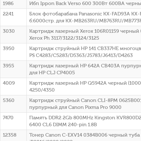
1986
Ибп Ippon Back Verso 600 300Вт 600ВА черный
2241
Блок фотобарабана Panasonic KX-FAD93A KX-
б:6000стр. для KX-MB263RU/MB763RU/MB773R
3030
Картридж лазерный Xerox 106R01159 черный (
Xerox Ph 3117/3122/3124/3125
3950
Картридж струйный HP 141 CB337HE многоцв
PS C4283/C5283/D5363/J5783/J6413/D4263
3955
Картридж лазерный HP 642A CB403A пурпурн
для HP CLJ CP4005
4009
Картридж лазерный HP Q5942A черный (10000
4250/4350
5360
Картридж струйный Canon CLI-8PM 0625B00
пурпурный для Canon Pixma Pro 9000
7470
Память DDR2 2Gb 800MHz Kingston KVR800D2
6400 CL6 DIMM 240-pin 1.8В
12358
Тонер Canon C-EXV14 0384B006 черный туба 