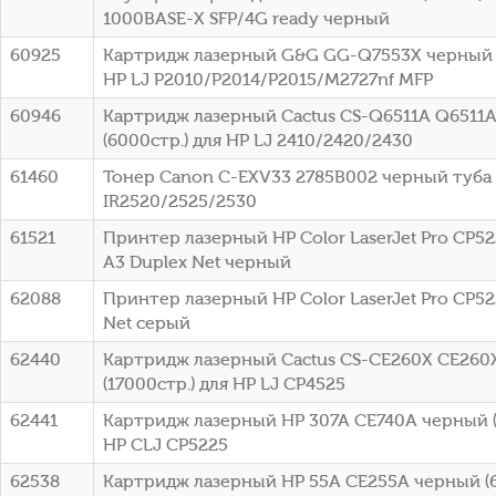
1000BASE-X SFP/4G ready черный
60925
Картридж лазерный G&G GG-Q7553X черный (
HP LJ P2010/P2014/P2015/M2727nf MFP
60946
Картридж лазерный Cactus CS-Q6511A Q6511
(6000стр.) для HP LJ 2410/2420/2430
61460
Тонер Canon C-EXV33 2785B002 черный туба
IR2520/2525/2530
61521
Принтер лазерный HP Color LaserJet Pro CP52
A3 Duplex Net черный
62088
Принтер лазерный HP Color LaserJet Pro CP52
Net серый
62440
Картридж лазерный Cactus CS-CE260X CE260
(17000стр.) для HP LJ CP4525
62441
Картридж лазерный HP 307A CE740A черный (
HP CLJ CP5225
62538
Картридж лазерный HP 55A CE255A черный (6