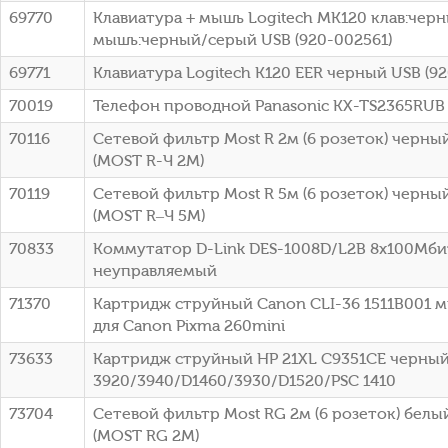
69770
Клавиатура + мышь Logitech MK120 клав:чер
мышь:черный/серый USB (920-002561)
69771
Клавиатура Logitech K120 EER черный USB (9
70019
Телефон проводной Panasonic KX-TS2365RUB
70116
Сетевой фильтр Most R 2м (6 розеток) черный
(МОSТ R-Ч 2М)
70119
Сетевой фильтр Most R 5м (6 розеток) черный
(МОSТ R–Ч 5М)
70833
Коммутатор D-Link DES-1008D/L2B 8x100Мби
неуправляемый
71370
Картридж струйный Canon CLI-36 1511B001 
для Canon Pixma 260mini
73633
Картридж струйный HP 21XL C9351CE черный
3920/3940/D1460/3930/D1520/PSC 1410
73704
Сетевой фильтр Most RG 2м (6 розеток) белый
(МОSТ RG 2М)