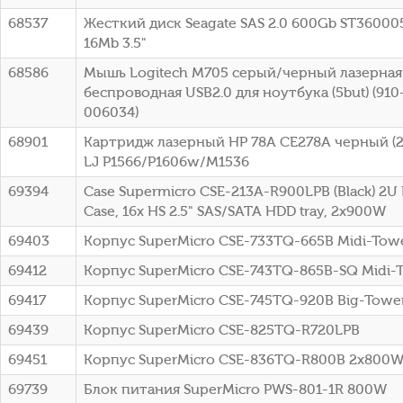
68537
Жесткий диск Seagate SAS 2.0 600Gb ST36000
16Mb 3.5"
68586
Мышь Logitech M705 серый/черный лазерная 
беспроводная USB2.0 для ноутбука (5but) (91
006034)
68901
Картридж лазерный HP 78A CE278A черный (21
LJ P1566/P1606w/M1536
69394
Case Supermicro CSE-213A-R900LPB (Black) 2U
Case, 16x HS 2.5" SAS/SATA HDD tray, 2x900W
69403
Корпус SuperMicro CSE-733TQ-665B Midi-To
69412
Корпус SuperMicro CSE-743TQ-865B-SQ Midi-
69417
Корпус SuperMicro CSE-745TQ-920B Big-Towe
69439
Корпус SuperMicro CSE-825TQ-R720LPB
69451
Корпус SuperMicro CSE-836TQ-R800B 2x800
69739
Блок питания SuperMicro PWS-801-1R 800W