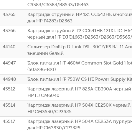
C5383/C6383/B8553/D5463
43765
Картридж струйный HP 121 CC643HE многоцве
для HP F4283/D2563
43766
Картридж струйный T2 CC641HE 121XL IC-H6
черный для HP DJ D1663/D2563/D2663/D5563
44140
Сплиттер DialUp D-Link DSL-30CF/RS RJ-11 A
внешний белый
44947
Блок питания HP 460W Common Slot Gold Hot 
(503296-B21)
44948
Блок питания HP 750W CS HE Power Supply Kit 
45512
Картридж лазерный HP 825A CB390A черный (
HP LJ CM6040
45514
Картридж лазерный HP 504X CE250X черный (
HP CM3530/CP3525
45517
Картридж лазерный HP 504A CE253A пурпурн
для HP CM3530/CP3525