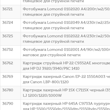
глянцевое для струйной печати
36721
Фотобумага Lomond 0102020 A4/200г/м2/50
глянцевое для струйной печати
36724
Фотобумага Lomond 0102049 A4/230г/м2/25
глянцевое для струйной печати
36725
Фотобумага Lomond 0102022 A4/230г/м2/50
глянцевое для струйной печати
36732
Фотобумага Lomond 0102001 A4/90г/м2/100л
матовое для струйной печати
36762
Картридж струйный HP 22 C9352AE многоцвет
для HP DJ 3920/3940/PSC 1410
36769
Картридж лазерный Canon EP-22 1550A003 че
для Canon LBP-800/1120
36780
Картридж лазерный HP 15X C7115X черный (35
LJ 1200/1220/1000W
36790
Картридж лазерный HP 645A C9733A пурпурны
для HP 5500/5550dn/5550dtn/5550hdn/5550n