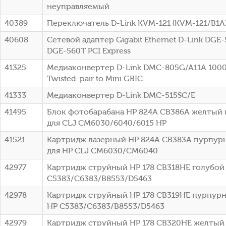
неуправляемый
40389
Переключатель D-Link KVM-121 (KVM-121/B1A
40608
Сетевой адаптер Gigabit Ethernet D-Link DGE
DGE-560T PCI Express
41325
Медиаконвертер D-Link DMC-805G/A11A 1000B
Twisted-pair to Mini GBIC
41333
Медиаконвертер D-Link DMC-515SC/E
41495
Блок фотобарабана HP 824A CB386A желтый 
для CLJ CM6030/6040/6015 HP
41521
Картридж лазерный HP 824A CB383A пурпурн
для HP CLJ CM6030/CM6040
42977
Картридж струйный HP 178 CB318HE голубой (
C5383/C6383/B8553/D5463
42978
Картридж струйный HP 178 CB319HE пурпурны
HP C5383/C6383/B8553/D5463
42979
Картридж струйный HP 178 CB320HE желтый (