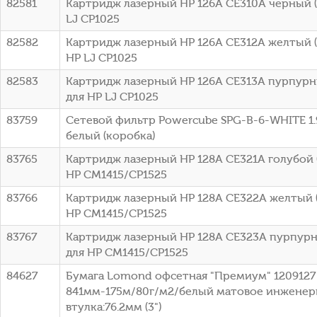
82581
Картридж лазерный HP 126A CE310A черный (1
LJ CP1025
82582
Картридж лазерный HP 126A CE312A желтый (1
HP LJ CP1025
82583
Картридж лазерный HP 126A CE313A пурпурны
для HP LJ CP1025
83759
Сетевой фильтр Powercube SPG-B-6-WHITE 1.9
белый (коробка)
83765
Картридж лазерный HP 128A CE321A голубой (
HP CM1415/CP1525
83766
Картридж лазерный HP 128A CE322A желтый (
HP CM1415/CP1525
83767
Картридж лазерный HP 128A CE323A пурпурны
для HP CM1415/CP1525
84627
Бумага Lomond офсетная "Премиум" 1209127 
841мм-175м/80г/м2/белый матовое инженер
втулка:76.2мм (3")