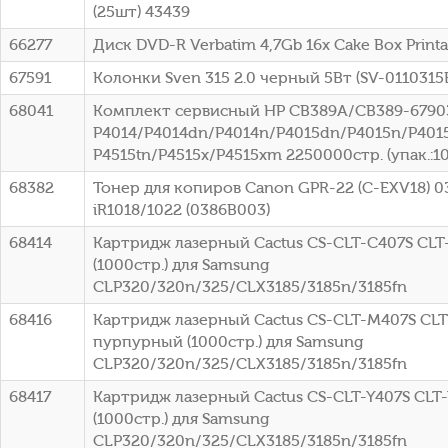
(25шт) 43439
66277
Диск DVD-R Verbatim 4,7Gb 16x Cake Box Printa
67591
Колонки Sven 315 2.0 черный 5Вт (SV-0110315
68041
Комплект сервисный HP CB389A/CB389-67903
P4014/P4014dn/P4014n/P4015dn/P4015n/P4015
P4515tn/P4515x/P4515xm 2250000стр. (упак.:1
68382
Тонер для копиров Canon GPR-22 (C-EXV18) 0
iR1018/1022 (0386B003)
68414
Картридж лазерный Cactus CS-CLT-C407S CLT
(1000стр.) для Samsung
CLP320/320n/325/CLX3185/3185n/3185fn
68416
Картридж лазерный Cactus CS-CLT-M407S CL
пурпурный (1000стр.) для Samsung
CLP320/320n/325/CLX3185/3185n/3185fn
68417
Картридж лазерный Cactus CS-CLT-Y407S CLT
(1000стр.) для Samsung
CLP320/320n/325/CLX3185/3185n/3185fn