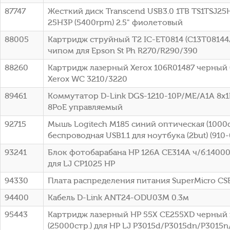
87747
Жесткий диск Transcend USB3.0 1TB TS1TSJ25H
25H3P (5400rpm) 2.5" фиолетовый
88005
Картридж струйный T2 IC-ET0814 (C13T08144
чипом для Epson St Ph R270/R290/390
88260
Картридж лазерный Xerox 106R01487 черный (
Xerox WC 3210/3220
89461
Коммутатор D-Link DGS-1210-10P/ME/A1A 8x1
8PoE управляемый
92715
Мышь Logitech M185 синий оптическая (1000d
беспроводная USB1.1 для ноутбука (2but) (910
93241
Блок фотобарабана HP 126A CE314A ч/б:14000
для LJ CP1025 HP
94330
Плата распределения питания SuperMicro C
94400
Кабель D-Link ANT24-ODU03M 0.3м
95443
Картридж лазерный HP 55X CE255XD черный 
(25000стр.) для HP LJ P3015d/P3015dn/P3015n