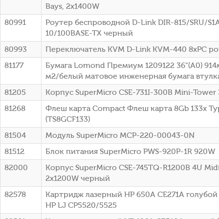
Bays, 2x1400W
80991
Роутер беспроводной D-Link DIR-815/SRU/S1
10/100BASE-TX черный
80993
Переключатель KVM D-Link KVM-440 8xPC po
81177
Бумага Lomond Премиум 1209122 36"(A0) 914
м2/белый матовое инженерная бумага втулка:
81205
Корпус SuperMicro CSE-731I-300B Mini-Tower
81268
Флеш карта Compact Флеш карта 8Gb 133x Typ
(TS8GCF133)
81504
Модуль SuperMicro MCP-220-00043-0N
81512
Блок питания SuperMicro PWS-920P-1R 920W
82000
Корпус SuperMicro CSE-745TQ-R1200B 4U Mid
2x1200W черный
82578
Картридж лазерный HP 650A CE271A голубой (
HP LJ CP5520/5525