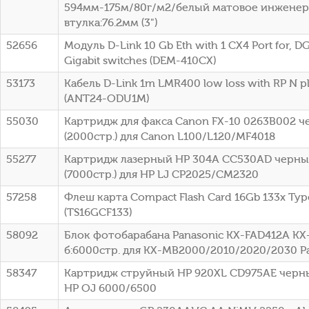
594мм-175м/80г/м2/белый матовое инженер
втулка:76.2мм (3")
52656
Модуль D-Link 10 Gb Eth with 1 CX4 Port for, DG
Gigabit switches (DEM-410CX)
53173
Кабель D-Link 1m LMR400 low loss with RP N p
(ANT24-ODU1M)
55030
Картридж для факса Canon FX-10 0263B002 
(2000стр.) для Canon L100/L120/MF4018
55277
Картридж лазерный HP 304A CC530AD черный
(7000стр.) для HP LJ CP2025/CM2320
57258
Флеш карта Compact Flash Card 16Gb 133x Typ
(TS16GCF133)
58092
Блок фотобарабана Panasonic KX-FAD412A KX
б:6000стр. для KX-MB2000/2010/2020/2030 P
58347
Картридж струйный HP 920XL CD975AE черный
HP OJ 6000/6500