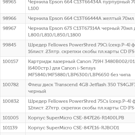
98965
Чернила Epson 664 C13T66434A пурпурный 7
L100
98966
Чернила Epson 664 C13T66444A желтый 70мл 
98967
Чернила Epson 673 C13T67314A черный 70мл 
L800/L810/L850/L1800
99845
Шредер Fellowes PowerShred 79Ci (секр.P-4)
16лист. 23лтр. скрепки скобы пл.карты CD (FS
100157
Картридж лазерный Canon 719H 3480B002/0
(6400стр.) для Canon i-Sensys
MF5840/MF5880/LBP6300/LBP6650 без чипа
100782
Флеш диск Transcend 4GB Jetflash 350 TS4GJF
черный
100832
Шредер Fellowes PowerShred 75Cs (секр.P-4)
12лист. 27лтр. скрепки скобы пл.карты CD (FS
101005
Корпус SuperMicro CSE-847E26-R1400LPB
101139
Корпус SuperMicro CSE-847E16-RJBOD1