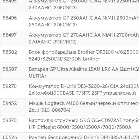
58495
Аккумулятор GP 230AAHC AA NiMH 2250mAh 
230AAHC-2DECRC2)
58496
Аккумулятор GP 250AAHC AA NiMH 2500mAh 
250AAHC-2DECRC2)
58497
Аккумулятор GP 270AAHC AA NiMH 2700mAh 
270AAHC-2DECRC2)
58502
Блок фотобарабана Brother DR3100 ч/б:25000с
5240/5250DN/5270DN Brother
58507
Батарея GP Ultra Alkaline 15AU LR6 AA (2шт) 
ULTRA)
59270
Коммутатор D-Link DES-3200-28/C1A 24x100
2xКомбо(1000BASE-T/SFP) 2SFP управляемый
59452
Мышь Logitech M100 белый/черный оптическ
2but (910-006764)
59870
Картридж струйный G&G GG-CD972AE голубой
HP Officejet 6000/6500/6500A/7000/7500A
60526
Роутер беспроводной D-Link DIR-825/GFRU/