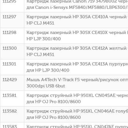
111295
Картридж лазерный Canon 719 3479B002 черн
для Canon i-Sensys MF5840/MF5880/LBP6300
111297
Картридж лазерный HP 305A CE410A черный (
HP CLJ M451
111298
Картридж лазерный HP 305X CE410X черный (
HP LJP 300/400
111300
Картридж лазерный HP 305A CE412A желтый (
HP CLJ M451
111301
Картридж лазерный HP 305A CE413A пурпурн
для HP LJP 300/400
112429
Мышь A4Tech V-Track F5 черный/рисунок оп
3000dpi USB 6but
113581
Картридж струйный HP 950XL CN045AE черны
для HP OJ Pro 8100/8600
113582
Картридж струйный HP 951XL CN046AE голубо
для HP OJ Pro 8100/8600
113583
Картридж струйный HP 951XL CN047AE пурпу