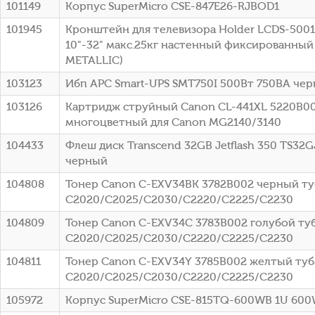
101149
Корпус SuperMicro CSE-847E26-RJBOD1
101945
Кронштейн для телевизора Holder LCDS-500
10"-32" макс.25кг настенный фиксированный
METALLIC)
103123
Ибп APC Smart-UPS SMT750I 500Вт 750ВА че
103126
Картридж струйный Canon CL-441XL 5220B0
многоцветный для Canon MG2140/3140
104433
Флеш диск Transcend 32GB Jetflash 350 TS32G
черный
104808
Тонер Canon C-EXV34BK 3782B002 черный туб
C2020/C2025/C2030/C2220/C2225/C2230
104809
Тонер Canon C-EXV34C 3783B002 голубой туб
C2020/C2025/C2030/C2220/C2225/C2230
104811
Тонер Canon C-EXV34Y 3785B002 желтый туба
C2020/C2025/C2030/C2220/C2225/C2230
105972
Корпус SuperMicro CSE-815TQ-600WB 1U 60