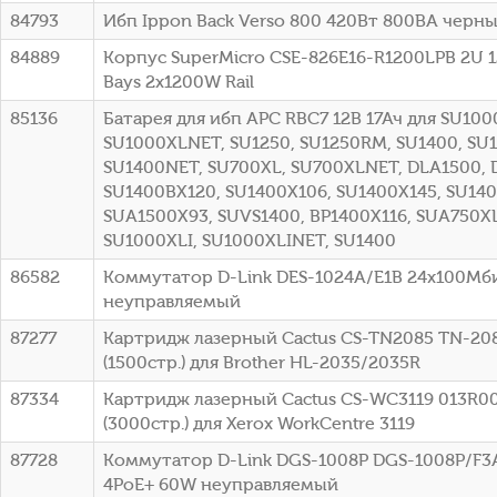
84793
Ибп Ippon Back Verso 800 420Вт 800ВА черный
84889
Корпус SuperMicro CSE-826E16-R1200LPB 2U 1
Bays 2x1200W Rail
85136
Батарея для ибп APC RBC7 12В 17Ач для SU100
SU1000XLNET, SU1250, SU1250RM, SU1400, SU
SU1400NET, SU700XL, SU700XLNET, DLA1500, 
SU1400BX120, SU1400X106, SU1400X145, SU140
SUA1500X93, SUVS1400, BP1400X116, SUA750XL
SU1000XLI, SU1000XLINET, SU1400
86582
Коммутатор D-Link DES-1024A/E1B 24x100Мб
неуправляемый
87277
Картридж лазерный Cactus CS-TN2085 TN-20
(1500стр.) для Brother HL-2035/2035R
87334
Картридж лазерный Cactus CS-WC3119 013R0
(3000стр.) для Xerox WorkCentre 3119
87728
Коммутатор D-Link DGS-1008P DGS-1008P/F3A 
4PoE+ 60W неуправляемый