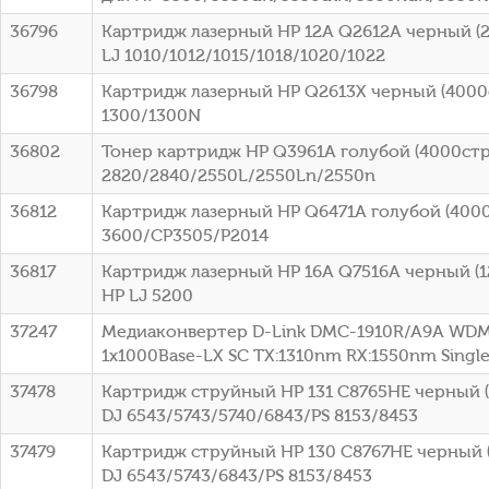
36796
Картридж лазерный HP 12A Q2612A черный (2
LJ 1010/1012/1015/1018/1020/1022
36798
Картридж лазерный HP Q2613X черный (4000ст
1300/1300N
36802
Тонер картридж HP Q3961A голубой (4000стр.
2820/2840/2550L/2550Ln/2550n
36812
Картридж лазерный HP Q6471A голубой (4000с
3600/CP3505/P2014
36817
Картридж лазерный HP 16A Q7516A черный (12
HP LJ 5200
37247
Медиаконвертер D-Link DMC-1910R/A9A WDM
1x1000Base-LX SC ТХ:1310nm RX:1550nm Sing
37478
Картридж струйный HP 131 C8765HE черный (4
DJ 6543/5743/5740/6843/PS 8153/8453
37479
Картридж струйный HP 130 C8767HE черный (
DJ 6543/5743/6843/PS 8153/8453