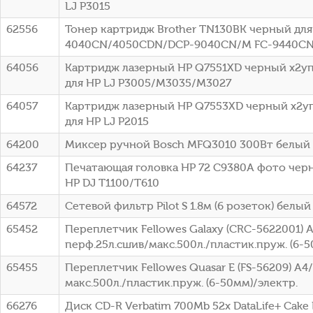
LJ P3015
62556
Тонер картридж Brother TN130BK черный для 
4040CN/4050CDN/DCP-9040CN/M FC-9440CN 
64056
Картридж лазерный HP Q7551XD черный x2упа
для HP LJ P3005/M3035/M3027
64057
Картридж лазерный HP Q7553XD черный x2упа
для HP LJ P2015
64200
Миксер ручной Bosch MFQ3010 300Вт белый
64237
Печатающая головка HP 72 C9380A фото чер
HP DJ T1100/T610
64572
Сетевой фильтр Pilot S 1.8м (6 розеток) белый 
65452
Переплетчик Fellowes Galaxy (CRC-5622001) 
перф.25л.сшив/макс.500л./пластик.пруж. (6-5
65455
Переплетчик Fellowes Quasar E (FS-56209) A4
макс.500л./пластик.пруж. (6-50мм)/электр.
66276
Диск CD-R Verbatim 700Mb 52x DataLife+ Cake B