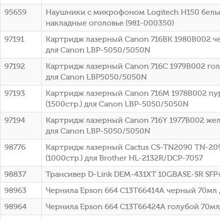
95659
Наушники с микрофоном Logitech H150 белы
накладные оголовье (981-000350)
97191
Картридж лазерный Canon 716BK 1980B002 че
для Canon LBP-5050/5050N
97192
Картридж лазерный Canon 716C 1979B002 голу
для Canon LBP5050/5050N
97193
Картридж лазерный Canon 716M 1978B002 п
(1500стр.) для Canon LBP-5050/5050N
97194
Картридж лазерный Canon 716Y 1977B002 жел
для Canon LBP-5050/5050N
98776
Картридж лазерный Cactus CS-TN2090 TN-20
(1000стр.) для Brother HL-2132R/DCP-7057
98837
Трансивер D-Link DEM-431XT 10GBASE-SR SFP
98963
Чернила Epson 664 C13T66414A черный 70мл 
98964
Чернила Epson 664 C13T66424A голубой 70мл