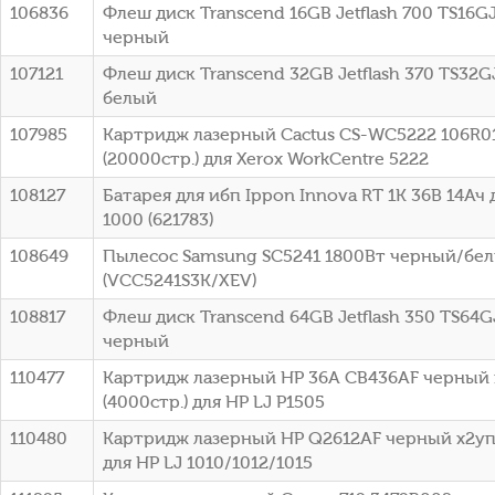
106836
Флеш диск Transcend 16GB Jetflash 700 TS16G
черный
107121
Флеш диск Transcend 32GB Jetflash 370 TS32G
белый
107985
Картридж лазерный Cactus CS-WC5222 106R0
(20000стр.) для Xerox WorkCentre 5222
108127
Батарея для ибп Ippon Innova RT 1K 36В 14Ач 
1000 (621783)
108649
Пылесос Samsung SC5241 1800Вт черный/бе
(VCC5241S3K/XEV)
108817
Флеш диск Transcend 64GB Jetflash 350 TS64G
черный
110477
Картридж лазерный HP 36A CB436AF черный 
(4000стр.) для HP LJ P1505
110480
Картридж лазерный HP Q2612AF черный x2упа
для HP LJ 1010/1012/1015