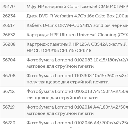
25170
Мфу HP лазерный Color LaserJet CM6040f MFP
26234
Диск DVD-R Verbatim 4.7Gb 16x Cake Box (100шт
26617
Кабель D-Link DKVM-CU5/B1A solid 5м черны
26632
Картридж HPE Ultrium Universal Cleaning (C79
36288
Картридж лазерный HP 125A CB542A желтый (
HP CLJ CP1215/CP1515/CP1518
36704
Фотобумага Lomond 0102083 10x15/180г/м2/
матовое для струйной печати
36708
Фотобумага Lomond 1103302 10x15/260г/м2/
полуглянцевое для струйной печати
36712
Фотобумага Lomond 0102018 A4/150г/м2/50л
глянцевое для струйной печати
36719
Фотобумага Lomond 0102014 A4/180г/м2/50л
матовое для струйной печати
36720
Фотобумага Lomond 0102046 A4/200г/м2/25