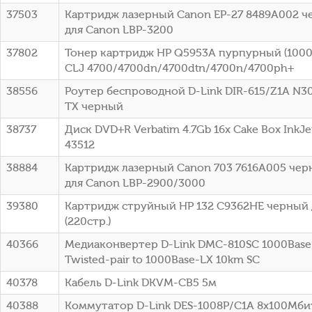
37503
Картридж лазерный Canon EP-27 8489A002 че
для Canon LBP-3200
37802
Тонер картридж HP Q5953A пурпурный (10000
CLJ 4700/4700dn/4700dtn/4700n/4700ph+
38556
Роутер беспроводной D-Link DIR-615/Z1A N3
TX черный
38737
Диск DVD+R Verbatim 4.7Gb 16x Cake Box InkJet
43512
38884
Картридж лазерный Canon 703 7616A005 черн
для Canon LBP-2900/3000
39380
Картридж струйный HP 132 C9362HE черный 
(220стр.)
40366
Медиаконвертер D-Link DMC-810SC 1000Base-
Twisted-pair to 1000Base-LX 10km SC
40378
Кабель D-Link DKVM-CB5 5м
40388
Коммутатор D-Link DES-1008P/C1A 8x100Мби