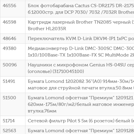
46556
Блок фотобарабана Cactus CS-DR2175 DR-2175
б:12000стр. для DCP 7030/ 7032 /7032R Brothe
46598
Картридж лазерный Brother TN2085 черный (1
Brother HL2035R
48646
Переключатель KVM D-Link DKVM-IP1 1xPC po
49380
Медиаконвертер D-Link DMC-300SC DMC-30
1x10/100Base-TX 1x100Base-FX SC MultiMode 
50096
Наушники с микрофоном Genius HS-04SU се
(оголовье) (31710045100)
51491
Бумага Lomond 1202082 36"(A0) 914мм-30м/
матовое для струйной печати втулка:50.8мм (
51500
Бумага Lomond офсетная "Премиум" 1209121 
620мм-175м/80г/м2/белый матовое инженер
втулка:76мм
51714
Сетевой фильтр Pilot S 5м (6 розеток) белый (
52563
Бумага Lomond офсетная "Премиум" 1209128